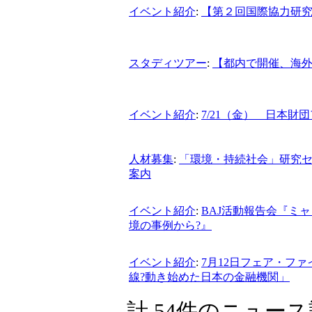
イベント紹介
:
【第２回国際協力研究
スタディツアー
:
【都内で開催、海
イベント紹介
:
7/21（金） 日本
人材募集
:
「環境・持続社会」研究セ
案内
イベント紹介
:
BAJ活動報告会『ミ
境の事例から?』
イベント紹介
:
7月12日フェア・フ
線?動き始めた日本の金融機関」
計 54件のニュー