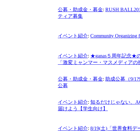
公募・助成金・募金
:
RUSH BAL
ティア募集
イベント紹介
:
Community Organizing f
イベント紹介
:
★ganas５周年記念
「激変ミャンマー・マスメディアの
公募・助成金・募金
:
助成公募（9/1
公募
イベント紹介
:
知るだけじゃない、A
届けよう【学生向け】
イベント紹介
:
8/19(土)「世界食