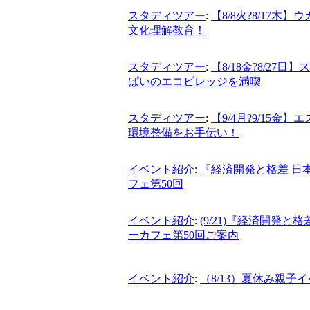
スタディツアー
:
【8/8火?8/17
文化理解教育！
スタディツアー
:
【8/18金?8/2
ぱいのエコビレッジを満喫
スタディツアー
:
【9/4月?9/15
環境整備をお手伝い！
イベント紹介
:
『経済開発と格差 日
フェ第50回
イベント紹介
:
(9/21)『経済開発
ーカフェ第50回ご案内
イベント紹介
:
（8/13）夏休み親子