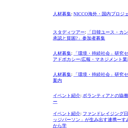
人材募集
:
NICCO海外・国内プロ
スタディツアー
:
「日韓ユース・カン
承認と貧困?」参加者募集
人材募集
:
「環境・持続社会」研究セ
アドボカシー/広報・マネジメント
人材募集
:
「環境・持続社会」研究セ
案内
イベント紹介
:
ボランティアとの協
ー
イベント紹介
:
ファンドレイジング日
ッジパーソン」が生み出す連携ーす
から学