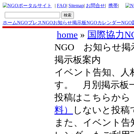
|
FAQ
|
Sitemap
|
お問合せ
|
携帯
|
ホーム
NGOプレス
NGOお知らせ掲示板
NGOカレンダー
NGO
home
»
国際協力N
NGO お知らせ掲
掲示板案内
イベント告知、人
す。 月別掲示
投稿はこちらか
料）
しないと投稿
また、イベント告