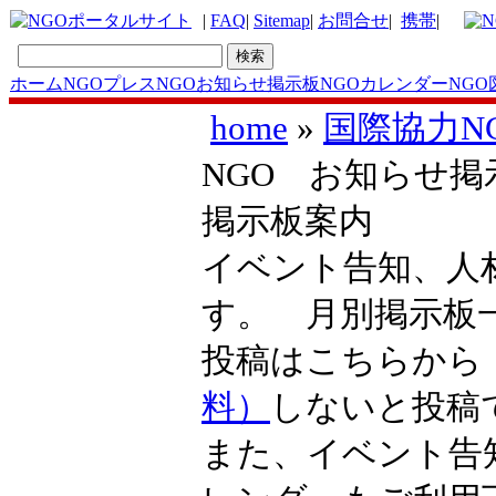
|
FAQ
|
Sitemap
|
お問合せ
|
携帯
|
ホーム
NGOプレス
NGOお知らせ掲示板
NGOカレンダー
NGO
home
»
国際協力N
NGO お知らせ掲
掲示板案内
イベント告知、人
す。 月別掲示
投稿はこちらか
料）
しないと投稿
また、イベント告