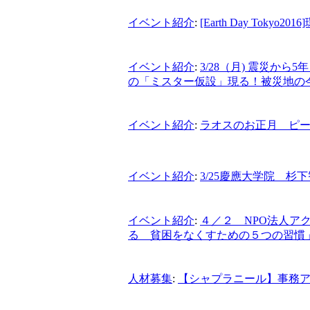
イベント紹介
:
[Earth Day Toky
イベント紹介
:
3/28（月) 震災か
の「ミスター仮設」現る！被災地の
イベント紹介
:
ラオスのお正月 ピー
イベント紹介
:
3/25慶應大学院 杉
イベント紹介
:
４／２ NPO法人ア
る 貧困をなくすための５つの習慣
人材募集
:
【シャプラニール】事務