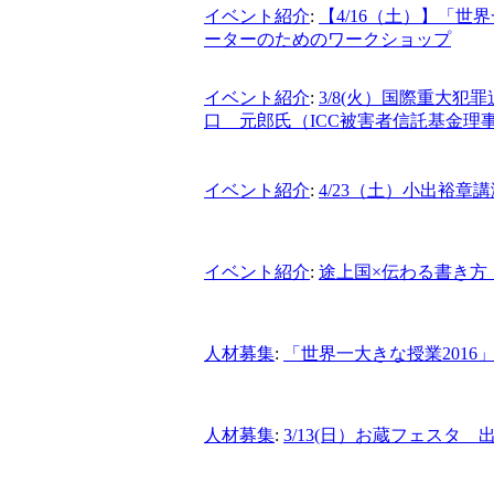
イベント紹介
:
【4/16（土）】「
ーターのためのワークショップ
イベント紹介
:
3/8(火）国際重大
口 元郎氏（ICC被害者信託基金理
イベント紹介
:
4/23（土）小出裕
イベント紹介
:
途上国×伝わる書き方！
人材募集
:
「世界一大きな授業2016」
人材募集
:
3/13(日）お蔵フェスタ