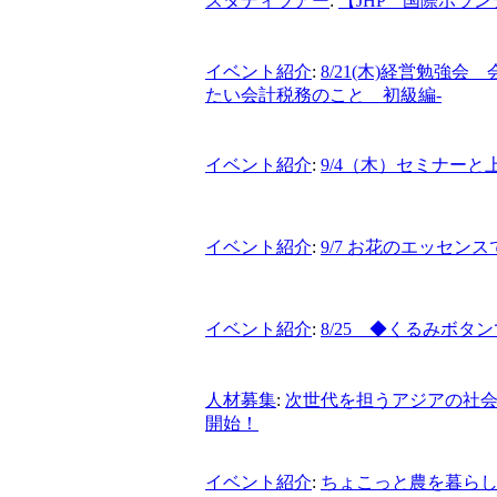
スタディツアー
:
【JHP 国際ボラ
イベント紹介
:
8/21(木)経営勉強
たい会計税務のこと 初級編-
イベント紹介
:
9/4（木）セミナー
イベント紹介
:
9/7 お花のエッセ
イベント紹介
:
8/25 ◆くるみボ
人材募集
:
次世代を担うアジアの社会
開始！
イベント紹介
:
ちょこっと農を暮らし