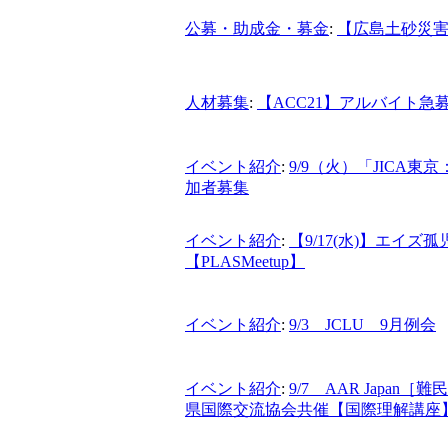
公募・助成金・募金
:
【広島土砂災
人材募集
:
【ACC21】アルバイト急
イベント紹介
:
9/9（火）「JICA
加者募集
イベント紹介
:
【9/17(水)】エイ
【PLASMeetup】
イベント紹介
:
9/3 JCLU 9月例会
イベント紹介
:
9/7 AAR Japa
県国際交流協会共催【国際理解講座