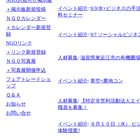
NGOお知らせ掲示板
イベント紹介
:
9/3(水) ビジネス
＋掲示板新規投稿
料セミナー
ＮＧＯカレンダー
＋カレンダー新規登
録
イベント紹介
:
9/7 ソーシャルビジネ
NGOリンク
＋リンク新規登録
人材募集
:
滋賀県東近江市の有機圃
ＮＧＯ写真展
＋写真展開催申込
フェアトレードショ
イベント紹介
:
青空×農地コン
ップ
Ｑ＆Ａ
人材募集
:
【特定非営利活動法人エイ
お知らせ
職員を募集！
お問い合せ
イベント紹介
:
９月１０日（水） ビ
体験授業?