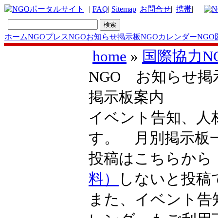
|
FAQ
|
Sitemap
|
お問合せ
|
携帯
|
ホーム
NGOプレス
NGOお知らせ掲示板
NGOカレンダー
NGO
home
»
国際協力N
NGO お知らせ掲
掲示板案内
イベント告知、人
す。 月別掲示
投稿はこちらか
料）
しないと投稿
また、イベント告