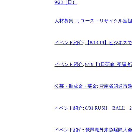
9/28（日）
人材募集
:
リユース・リサイクル室
イベント紹介
:
【8/13.19】ビジ
イベント紹介
:
9/19【1日研修_受講
公募・助成金・募金
:
雲南省昭通市
イベント紹介
:
8/31 RUSH BA
イベント紹介
:
琵琶湖外来魚駆除大