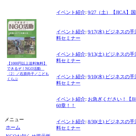
イベント紹介
:
9/27（土）【JIC
イベント紹介
:
9/17(水) ビジネ
料セミナー
イベント紹介
:
9/13(土) ビジネ
料セミナー
【1000円以上送料無料】
できるぞ！NGO活動
〔2〕／石原尚子／こども
イベント紹介
:
9/10(水) ビジネ
くらぶ
料セミナー
イベント紹介
:
お急ぎください！【J
60章！！
メニュー
イベント紹介
:
8/30(土) ビジネ
ホーム
料セミナー