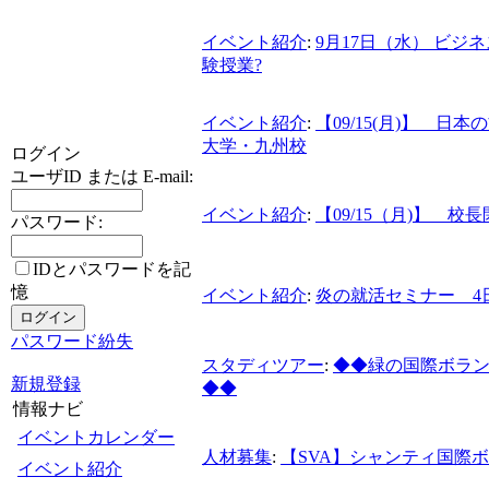
イベント紹介
:
9月17日（水） ビ
験授業?
イベント紹介
:
【09/15(月)】 
大学・九州校
ログイン
ユーザID または E-mail:
イベント紹介
:
【09/15（月)】 校長
パスワード:
IDとパスワードを記
憶
イベント紹介
:
炎の就活セミナー 4日
パスワード紛失
スタディツアー
:
◆◆緑の国際ボラ
新規登録
◆◆
情報ナビ
イベントカレンダー
人材募集
:
【SVA】シャンティ国際
イベント紹介