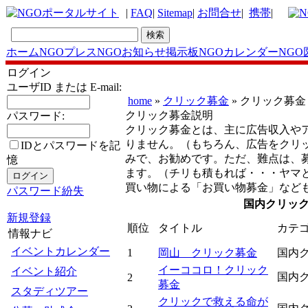
|
FAQ
|
Sitemap
|
お問合せ
|
携帯
|
ホーム
NGOプレス
NGOお知らせ掲示板
NGOカレンダー
NGO
ログイン
ユーザID または E-mail:
home
»
クリック募金
» クリック募金
クリック募金説明
パスワード:
クリック募金とは、主に広告収入や
りません。（もちろん、広告をクリ
IDとパスワードを記
みで、お勧めです。ただ、難点は、
憶
ます。（チリも積もれば・・・ヤマ
買い物による「お買い物募金」など
パスワード紛失
国内クリック募
新規登録
順位
タイトル
カテ
情報ナビ
イベントカレンダー
1
岡山 クリック募金
国内
イーココロ！クリック
イベント紹介
国内
2
募金
スタディツアー
クリックで救える命が