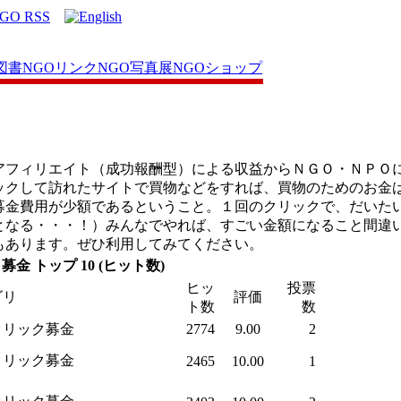
図書
NGOリンク
NGO写真展
NGOショップ
アフィリエイト（成功報酬型）による収益からＮＧＯ・ＮＰＯ
ックして訪れたサイトで買物などをすれば、買物のためのお金
募金費用が少額であるということ。１回のクリックで、だいた
となる・・・！）みんなでやれば、すごい金額になること間違
もあります。ぜひ利用してみてください。
金 トップ 10 (ヒット数)
ヒッ
投票
ゴリ
評価
ト数
数
クリック募金
2774
9.00
2
クリック募金
2465
10.00
1