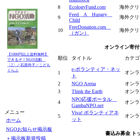
8
EcologyFund.com
海外クリ
Feed A Hungry
海外クリ
9
Child
FreeDonation.com
10
海外クリ
（ガン）
オンライン寄付サ
【1000円以上送料無料】
順位
タイトル
カテゴ
できるぞ！NGO活動
〔2〕／石原尚子／こども
e-ボランティア・ネッ
くらぶ
オンラ
1
ト
2
NGO Arena
オンラ
3
Think the Earth
オンラ
NPO応援ポータル
4
オンラ
GambaNPO.net
メニュー
Viva! ボランティアネ
オンラ
5
ット
ホーム
NGOお知らせ掲示板
書込み募金 トップ
＋掲示板新規投稿