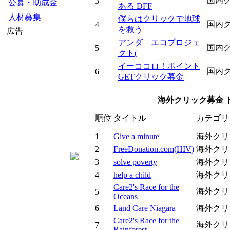
国内
3
公募・助成金
ある DFF
人材募集
僕らはクリックで地球
国内
4
を救う
広告
アンダ エコプロジェ
国内
5
クト(
イーココロ！ポイント
国内
6
GETクリック募金
海外クリック募金 トッ
順位
タイトル
カテゴリ
1
Give a minute
海外クリ
2
FreeDonation.com(HIV)
海外クリ
3
solve poverty
海外クリ
4
help a child
海外クリ
Care2's Race for the
海外クリ
5
Oceans
6
Land Care Niagara
海外クリ
Care2's Race for the
海外クリ
7
Rainforest