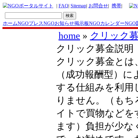
|
FAQ
|
Sitemap
|
お問合せ
|
携帯
|
ホーム
NGOプレス
NGOお知らせ掲示板
NGOカレンダー
NGO
home
»
クリック
クリック募金説明
クリック募金とは
（成功報酬型）に
する仕組みを利用
りません。（もち
イトで買物などを
ます）負担が少な