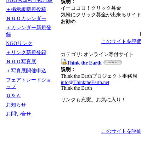
NGOお知らせ掲示板
説明：
イーココロ！クリック募金
＋掲示板新規投稿
気軽にクリック募金が出来るサイ
ＮＧＯカレンダー
お勧め
＋カレンダー新規登
録
このサイトを評
NGOリンク
＋リンク新規登録
カテゴリ: オンライン寄付サイト
ＮＧＯ写真展
Think the Earth
説明：
＋写真展開催申込
Think the Earthプロジェクト事務局
フェアトレードショ
info@ThinktheEarth.net
ップ
Think the Earth
Ｑ＆Ａ
リンクも充実。お気に入り！
お知らせ
お問い合せ
このサイトを評