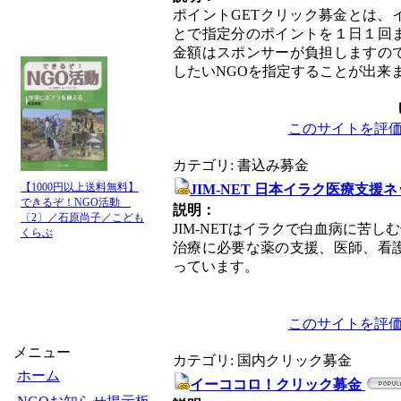
ポイントGETクリック募金とは
とで指定分のポイントを１日１回
金額はスポンサーが負担しますの
したいNGOを指定することが出来
このサイトを評
カテゴリ: 書込み募金
【1000円以上送料無料】
JIM-NET 日本イラク医療支援
できるぞ！NGO活動
説明：
〔2〕／石原尚子／こども
JIM-NETはイラクで白血病に苦
くらぶ
治療に必要な薬の支援、医師、看
っています。
このサイトを評
メニュー
カテゴリ: 国内クリック募金
ホーム
イーココロ！クリック募金