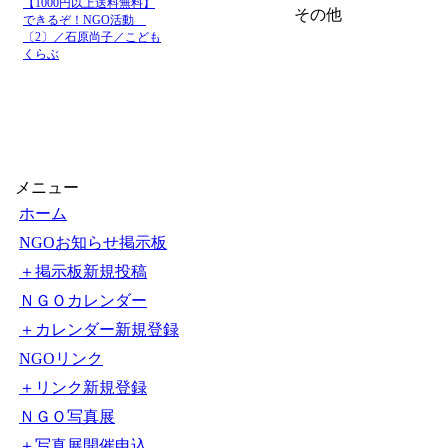
【1000円以上送料無料】
その他
できるぞ！NGO活動
〔2〕／石原尚子／こども
くらぶ
メニュー
ホーム
NGOお知らせ掲示板
＋掲示板新規投稿
ＮＧＯカレンダー
＋カレンダー新規登録
NGOリンク
＋リンク新規登録
ＮＧＯ写真展
＋写真展開催申込