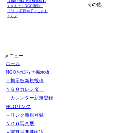
【1000円以上送料無料】
その他
できるぞ！NGO活動
〔2〕／石原尚子／こども
くらぶ
メニュー
ホーム
NGOお知らせ掲示板
＋掲示板新規投稿
ＮＧＯカレンダー
＋カレンダー新規登録
NGOリンク
＋リンク新規登録
ＮＧＯ写真展
＋写真展開催申込