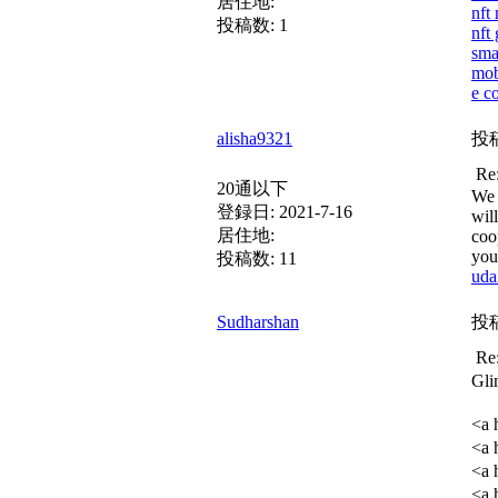
居住地:
nft
投稿数:
1
nft
sma
mob
e c
alisha9321
投
R
20通以下
We 
登録日:
2021-7-16
wil
居住地:
coo
you
投稿数:
11
uda
Sudharshan
投
R
Gli
<a 
<a 
<a 
<a 