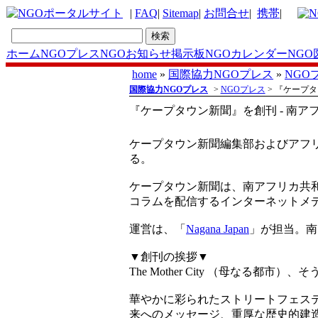
|
FAQ
|
Sitemap
|
お問合せ
|
携帯
|
ホーム
NGOプレス
NGOお知らせ掲示板
NGOカレンダー
NGO
home
»
国際協力NGOプレス
»
NGO
国際協力NGOプレス
>
NGOプレス
> 『ケープ
『ケープタウン新聞』を創刊 - 南
ケープタウン新聞編集部およびアフ
る。
ケープタウン新聞は、南アフリカ共
コラムを配信するインターネットメ
運営は、「
Nagana Japan
」が担当。南
▼創刊の挨拶▼
The Mother City （母な
華やかに彩られたストリートフェス
来へのメッセージ、重厚な歴史的建