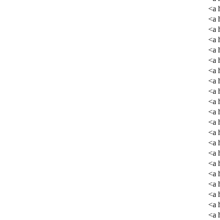
<a 
<a 
<a 
<a 
<a 
<a 
<a 
<a 
<a 
<a 
<a 
<a 
<a 
<a 
<a 
<a 
<a 
<a 
<a 
<a 
<a 