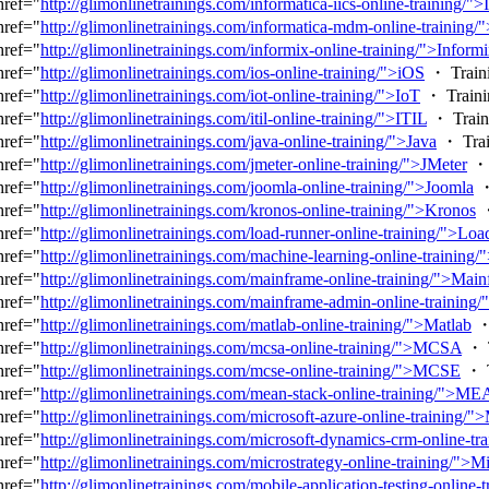
href="
http://glimonlinetrainings.com/informatica-iics-online-training/">
href="
http://glimonlinetrainings.com/informatica-mdm-online-training/
href="
http://glimonlinetrainings.com/informix-online-training/">Inform
href="
http://glimonlinetrainings.com/ios-online-training/">iOS
・ Train
href="
http://glimonlinetrainings.com/iot-online-training/">IoT
・ Traini
href="
http://glimonlinetrainings.com/itil-online-training/">ITIL
・ Train
href="
http://glimonlinetrainings.com/java-online-training/">Java
・ Trai
href="
http://glimonlinetrainings.com/jmeter-online-training/">JMeter
・ 
href="
http://glimonlinetrainings.com/joomla-online-training/">Joomla
・
href="
http://glimonlinetrainings.com/kronos-online-training/">Kronos
・
href="
http://glimonlinetrainings.com/load-runner-online-training/">Lo
href="
http://glimonlinetrainings.com/machine-learning-online-training
href="
http://glimonlinetrainings.com/mainframe-online-training/">Mai
href="
http://glimonlinetrainings.com/mainframe-admin-online-training
href="
http://glimonlinetrainings.com/matlab-online-training/">Matlab
・ 
href="
http://glimonlinetrainings.com/mcsa-online-training/">MCSA
・ T
href="
http://glimonlinetrainings.com/mcse-online-training/">MCSE
・ T
href="
http://glimonlinetrainings.com/mean-stack-online-training/">M
href="
http://glimonlinetrainings.com/microsoft-azure-online-training/"
href="
http://glimonlinetrainings.com/microsoft-dynamics-crm-online-tr
href="
http://glimonlinetrainings.com/microstrategy-online-training/">M
href="
http://glimonlinetrainings.com/mobile-application-testing-online-