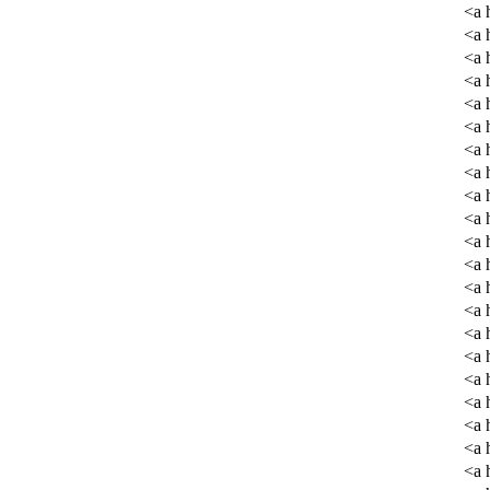
<a 
<a 
<a 
<a 
<a 
<a 
<a 
<a 
<a 
<a 
<a 
<a 
<a 
<a 
<a 
<a 
<a 
<a 
<a 
<a 
<a 