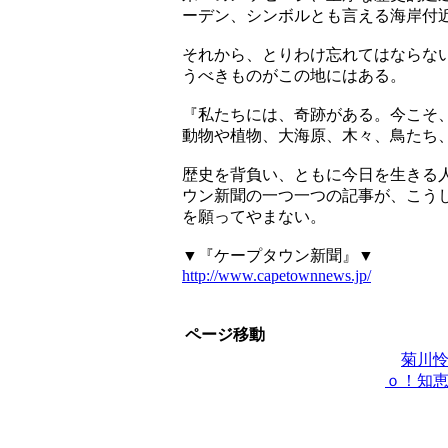
ーデン、シンボルとも言える海岸付
それから、とりわけ忘れてはならな
うべきものがこの地にはある。
『私たちには、奇跡がある。今こそ
動物や植物、大海原、木々、鳥たち
歴史を背負い、ともに今日を生きる
ウン新聞の一つ一つの記事が、こう
を願ってやまない。
▼『ケープタウン新聞』▼
http://www.capetownnews.jp/
ページ移動
菊川
ｏ！知