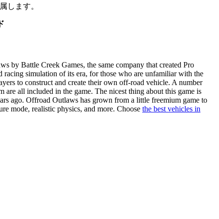
属します。
ド
laws by Battle Creek Games, the same company that created Pro
racing simulation of its era, for those who are unfamiliar with the
layers to construct and create their own off-road vehicle. A number
m are all included in the game. The nicest thing about this game is
years ago. Offroad Outlaws has grown from a little freemium game to
cture mode, realistic physics, and more. Choose
the best vehicles in