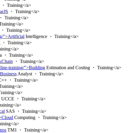
・ Training</a>
larJS
・ Training</a>
 Training</a>
raining</a>
・ Training</a>
g/">Artificial
Intelligence ・ Training</a>
d
・ Training</a>
ining</a>
a ・ Training</a>
ckChain
・ Training</a>
nline-training/">Building
Estimation and Costing ・ Training</a>
>Business
Analyst ・ Training</a>
++ ・ Training</a>
raining</a>
raining</a>
UCCE ・ Training</a>
aining</a>
cal
SAS ・ Training</a>
">Cloud
Computing ・ Training</a>
ining</a>
gnos
TM1 ・ Training</a>