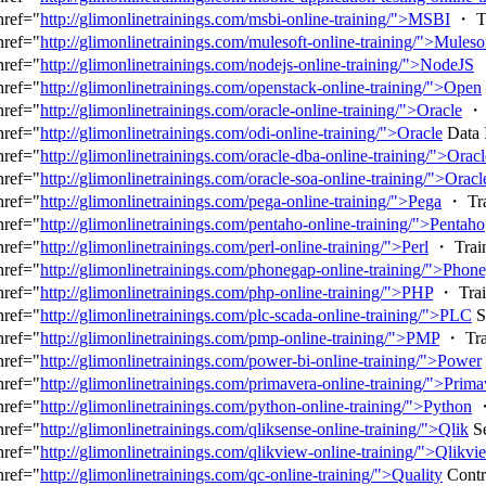
href="
http://glimonlinetrainings.com/msbi-online-training/">MSBI
・ Tr
href="
http://glimonlinetrainings.com/mulesoft-online-training/">Muleso
href="
http://glimonlinetrainings.com/nodejs-online-training/">NodeJS
・
href="
http://glimonlinetrainings.com/openstack-online-training/">Open
href="
http://glimonlinetrainings.com/oracle-online-training/">Oracle
・ 
href="
http://glimonlinetrainings.com/odi-online-training/">Oracle
Data 
href="
http://glimonlinetrainings.com/oracle-dba-online-training/">Oracl
href="
http://glimonlinetrainings.com/oracle-soa-online-training/">Oracl
href="
http://glimonlinetrainings.com/pega-online-training/">Pega
・ Tra
href="
http://glimonlinetrainings.com/pentaho-online-training/">Pentaho
href="
http://glimonlinetrainings.com/perl-online-training/">Perl
・ Train
href="
http://glimonlinetrainings.com/phonegap-online-training/">Phon
href="
http://glimonlinetrainings.com/php-online-training/">PHP
・ Trai
href="
http://glimonlinetrainings.com/plc-scada-online-training/">PLC
S
href="
http://glimonlinetrainings.com/pmp-online-training/">PMP
・ Tra
href="
http://glimonlinetrainings.com/power-bi-online-training/">Power
href="
http://glimonlinetrainings.com/primavera-online-training/">Prima
href="
http://glimonlinetrainings.com/python-online-training/">Python
・
href="
http://glimonlinetrainings.com/qliksense-online-training/">Qlik
Se
href="
http://glimonlinetrainings.com/qlikview-online-training/">Qlikvi
href="
http://glimonlinetrainings.com/qc-online-training/">Quality
Contr