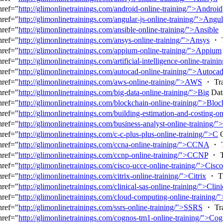
href="
http://glimonlinetrainings.com/android-online-training/">Android
href="
http://glimonlinetrainings.com/angular-js-online-training/">Angu
href="
http://glimonlinetrainings.com/ansible-online-training/">Ansible
・
href="
http://glimonlinetrainings.com/ansys-online-training/">Ansys
・ T
href="
http://glimonlinetrainings.com/appium-online-training/">Appium
href="
http://glimonlinetrainings.com/artificial-intelligence-online-trainin
href="
http://glimonlinetrainings.com/autocad-online-training/">Autoca
href="
http://glimonlinetrainings.com/aws-online-training/">AWS
・ Tra
href="
http://glimonlinetrainings.com/big-data-online-training/">Big
Dat
href="
http://glimonlinetrainings.com/blockchain-online-training/">Blo
href="
http://glimonlinetrainings.com/building-estimation-and-costing-o
href="
http://glimonlinetrainings.com/business-analyst-online-training/"
href="
http://glimonlinetrainings.com/c-c-plus-plus-online-training/">C
C
href="
http://glimonlinetrainings.com/ccna-online-training/">CCNA
・ T
href="
http://glimonlinetrainings.com/ccnp-online-training/">CCNP
・ T
href="
http://glimonlinetrainings.com/cisco-ucce-online-training/">Cisco
href="
http://glimonlinetrainings.com/citrix-online-training/">Citrix
・ Tr
href="
http://glimonlinetrainings.com/clinical-sas-online-training/">Clini
href="
http://glimonlinetrainings.com/cloud-computing-online-training/
href="
http://glimonlinetrainings.com/ssrs-online-training/">SSRS
・ Tra
href="
http://glimonlinetrainings.com/cognos-tm1-online-training/">Co