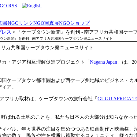
図書
NGOリンク
NGO写真展
NGOショップ
プレス
> 『ケープタウン新聞』を創刊 - 南アフリカ共和国ケ
タウン新聞』を創刊 - 南アフリカ共和国ケープタウン発ニュースサイト
アフリカ共和国ケープタウン発ニュースサイト
リカ・アジア相互理解促進プロジェクト「
Nagana Japan
」は、2
和国ケープタウン都市圏および西ケープ州地域のビジネス・カ
ディア。
アフリカ取材は、ケープタウンの旅行会社「
GUGU AFRICA T
る都市）、そう呼ばれる土地のことを、私たち日本人の大部分は知らなかっ
ティバル、年々世界の注目を集めつつある映画制作と映画祭、
造物の数々、民族や性を横断し躍動するコミュニティ、様々な