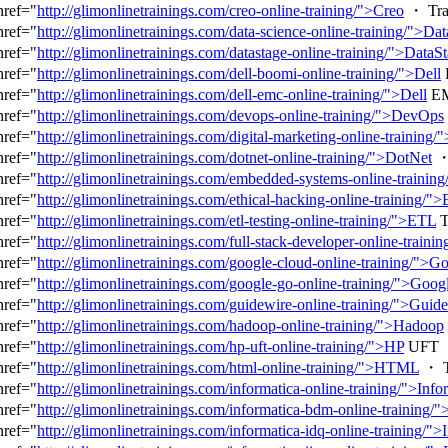
href="
http://glimonlinetrainings.com/creo-online-training/">Creo
・ Tra
href="
http://glimonlinetrainings.com/data-science-online-training/">Dat
href="
http://glimonlinetrainings.com/datastage-online-training/">DataS
href="
http://glimonlinetrainings.com/dell-boomi-online-training/">Dell
href="
http://glimonlinetrainings.com/dell-emc-online-training/">Dell
EM
href="
http://glimonlinetrainings.com/devops-online-training/">DevOps
href="
http://glimonlinetrainings.com/digital-marketing-online-training/"
href="
http://glimonlinetrainings.com/dotnet-online-training/">DotNet
・ 
href="
http://glimonlinetrainings.com/embedded-systems-online-traini
href="
http://glimonlinetrainings.com/ethical-hacking-online-training/">
href="
http://glimonlinetrainings.com/etl-testing-online-training/">ETL
T
href="
http://glimonlinetrainings.com/full-stack-developer-online-trainin
href="
http://glimonlinetrainings.com/google-cloud-online-training/">G
href="
http://glimonlinetrainings.com/google-go-online-training/">Goog
href="
http://glimonlinetrainings.com/guidewire-online-training/">Guid
href="
http://glimonlinetrainings.com/hadoop-online-training/">Hadoop
href="
http://glimonlinetrainings.com/hp-uft-online-training/">HP
UFT ・
href="
http://glimonlinetrainings.com/html-online-training/">HTML
・ T
href="
http://glimonlinetrainings.com/informatica-online-training/">Info
href="
http://glimonlinetrainings.com/informatica-bdm-online-training/"
href="
http://glimonlinetrainings.com/informatica-idq-online-training/">