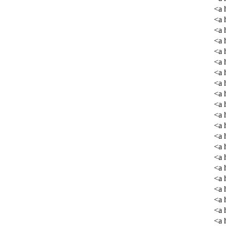
<a 
<a 
<a 
<a 
<a 
<a 
<a 
<a 
<a 
<a 
<a 
<a 
<a 
<a 
<a 
<a 
<a 
<a 
<a 
<a 
<a 