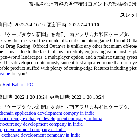
投稿された内容の著作権はコメントの投稿者に帰
スレッ
稿日時:
2022-7-4 16:16
更新日時:
2022-7-4 16:16
e: 『ケープタウン新聞』を創刊 - 南アフリカ共和国ケープタ...
7 saw the release of the mobile off-road simulation game Offroad Out
ies Drag Racing. Offroad Outlaws is unlike any other freemium off-road 
e. This is due to the fact that this incredibly engrossing game pushes p
open-world landscapes, a multiplayer option, and a realistic tuning syste
 it has developed continuously since it first appeared more than four 
izable product stuffed with plenty of cutting-edge features including pi
 game
for you!
y
Red Ball on PC
稿日時:
2022-1-20 18:24
更新日時:
2022-1-20 18:24
e: 『ケープタウン新聞』を創刊 - 南アフリカ共和国ケープタ...
ckchain application development compny in india
ptocurrency exchange development company in India
ptocurrency development company in India
p development company in India
i exchange development company in India