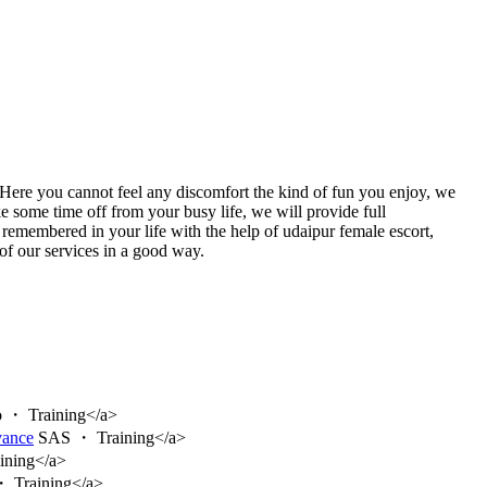
. Here you cannot feel any discomfort the kind of fun you enjoy, we
ke some time off from your busy life, we will provide full
e remembered in your life with the help of udaipur female escort,
 of our services in a good way.
o ・ Training</a>
vance
SAS ・ Training</a>
ining</a>
 Training</a>