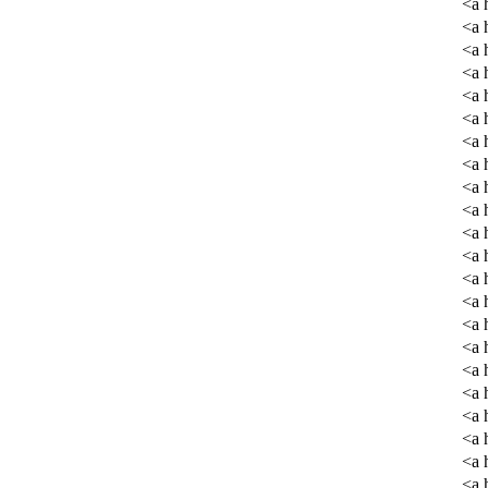
<a 
<a 
<a 
<a 
<a 
<a 
<a 
<a 
<a 
<a 
<a 
<a 
<a 
<a 
<a 
<a 
<a 
<a 
<a 
<a 
<a 
<a 