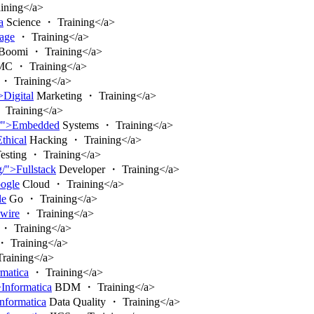
ining</a>
a
Science ・ Training</a>
tage
・ Training</a>
Boomi ・ Training</a>
C ・ Training</a>
・ Training</a>
>Digital
Marketing ・ Training</a>
Training</a>
ng/">Embedded
Systems ・ Training</a>
Ethical
Hacking ・ Training</a>
esting ・ Training</a>
g/">Fullstack
Developer ・ Training</a>
oogle
Cloud ・ Training</a>
le
Go ・ Training</a>
ewire
・ Training</a>
・ Training</a>
 Training</a>
raining</a>
rmatica
・ Training</a>
>Informatica
BDM ・ Training</a>
Informatica
Data Quality ・ Training</a>