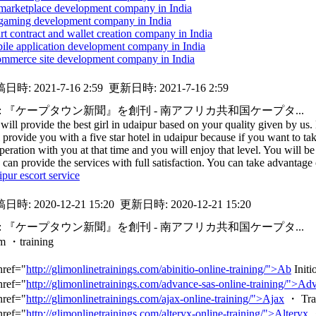
 marketplace development company in India
 gaming development company in India
rt contract and wallet creation company in India
ile application development company in India
ommerce site development company in India
稿日時:
2021-7-16 2:59
更新日時:
2021-7-16 2:59
e: 『ケープタウン新聞』を創刊 - 南アフリカ共和国ケープタ...
will provide the best girl in udaipur based on your quality given by us
l provide you with a five star hotel in udaipur because if you want to ta
peration with you at that time and you will enjoy that level. You will b
 can provide the services with full satisfaction. You can take advantage
ipur escort service
稿日時:
2020-12-21 15:20
更新日時:
2020-12-21 15:20
e: 『ケープタウン新聞』を創刊 - 南アフリカ共和国ケープタ...
m ・training
href="
http://glimonlinetrainings.com/abinitio-online-training/">Ab
Initi
href="
http://glimonlinetrainings.com/advance-sas-online-training/">Ad
href="
http://glimonlinetrainings.com/ajax-online-training/">Ajax
・ Tra
href="
http://glimonlinetrainings.com/alteryx-online-training/">Alteryx
・