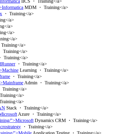
Informatica
IICS ・ Training</a>
">Informatica
MDM ・ Training</a>
ix
・ Training</a>
ing</a>
ng</a>
ing</a>
ning</a>
Training</a>
 Training</a>
 Training</a>
adRunner
・ Training</a>
/">Machine
Learning ・ Training</a>
nframe
・ Training</a>
/">Mainframe
Admin ・ Training</a>
Training</a>
raining</a>
raining</a>
EAN
Stack ・ Training</a>
>Microsoft
Azure ・ Training</a>
aining/">Microsoft
Dynamics CRM ・ Training</a>
icrostrategy
・ Training</a>
training/">Mobile
Application Testing ・ Training</a>