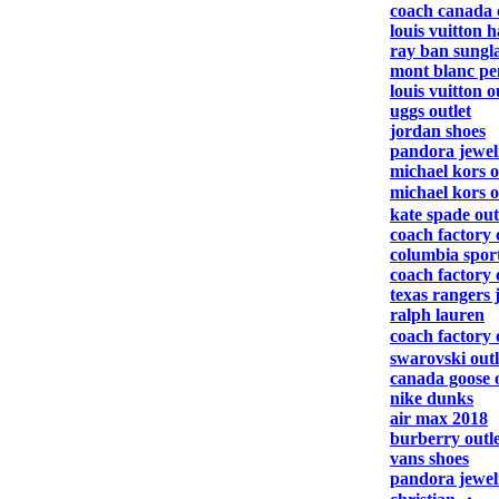
coach canada 
louis vuitton 
ray ban sungla
mont blanc pe
louis vuitton o
uggs outlet
jordan shoes
pandora jewel
michael kors o
michael kors 
kate spade out
coach factory 
columbia spor
coach factory 
texas rangers 
ralph lauren
coach factory 
swarovski outl
canada goose o
nike dunks
air max 2018
burberry outle
vans shoes
pandora jewel