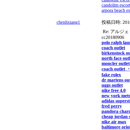
candolim escor
arpora beach es
chenlixiang1
投稿日時:
201
Re: アル
cc20180906
polo ralph lau
coach outlet
birkenstock ou
north face outl
moncler outlet
coach outlet 
fake rolex
dr martens out
uggs outlet
nike free 4.0
new york mets
adidas superst
fred perry
pandora charm
cheap jordan 
nike air max
baltimore oriol