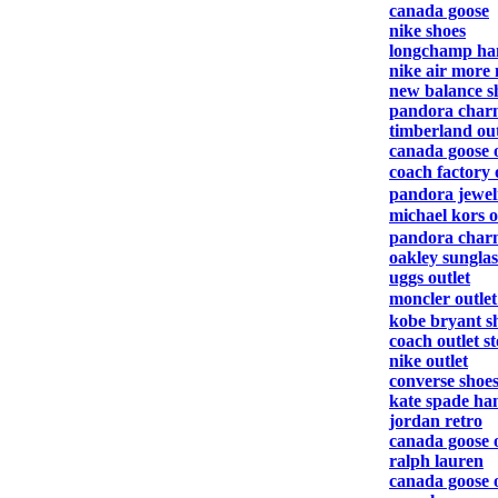
canada goose
nike shoes
longchamp ha
nike air more
new balance s
pandora charm
timberland out
canada goose o
coach factory 
pandora jewel
michael kors 
pandora charm
oakley sunglas
uggs outlet
moncler outle
kobe bryant s
coach outlet s
nike outlet
converse shoe
kate spade ha
jordan retro
canada goose o
ralph lauren
canada goose o