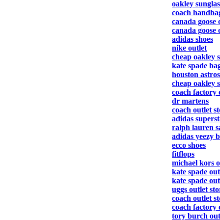
oakley sunglas
coach handba
canada goose o
canada goose o
adidas shoes
nike outlet
cheap oakley s
kate spade ba
houston astros
cheap oakley s
coach factory 
dr martens
coach outlet s
adidas superst
ralph lauren s
adidas yeezy b
ecco shoes
fitflops
michael kors o
kate spade out
kate spade out
uggs outlet sto
coach outlet s
coach factory 
tory burch out