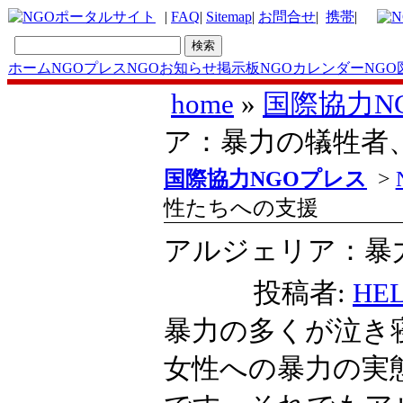
|
FAQ
|
Sitemap
|
お問合せ
|
携帯
|
ホーム
NGOプレス
NGOお知らせ掲示板
NGOカレンダー
NGO
home
»
国際協力N
ア：暴力の犠牲者
国際協力NGOプレス
>
性たちへの支援
アルジェリア：暴
投稿者:
HE
暴力の多くが泣き
女性への暴力の実