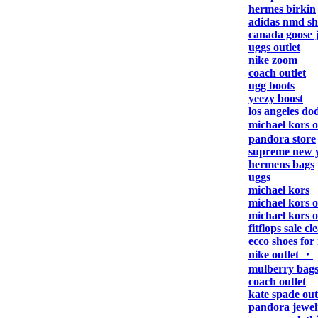
hermes birkin
adidas nmd sh
canada goose 
uggs outlet
nike zoom
coach outlet
ugg boots
yeezy boost
los angeles do
michael kors 
pandora store
supreme new 
hermens bags
uggs
michael kors
michael kors o
michael kors o
fitflops sale c
ecco shoes for
nike outlet ・
mulberry bag
coach outlet
kate spade out
pandora jewel