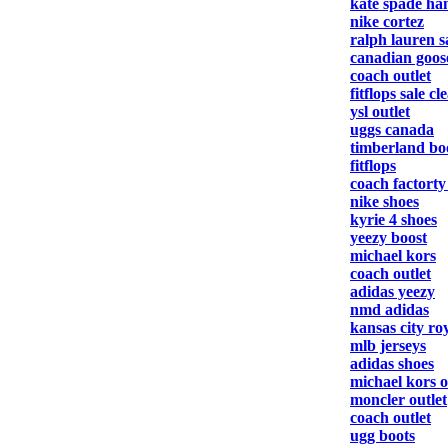
kate spade h
nike cortez
ralph lauren s
canadian goos
coach outlet
fitflops sale c
ysl outlet
uggs canada
timberland boo
fitflops
coach factorty
nike shoes
kyrie 4 shoes
yeezy boost
michael kors
coach outlet
adidas yeezy
nmd adidas
kansas city roy
mlb jerseys
adidas shoes
michael kors o
moncler outlet
coach outlet
ugg boots