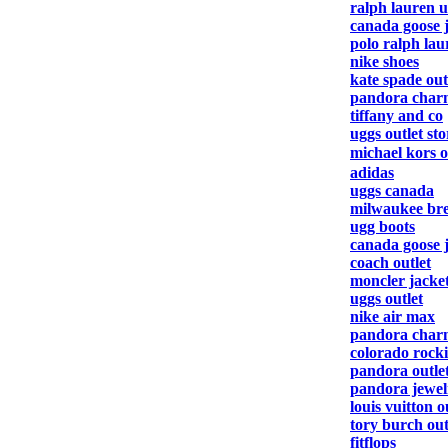
ralph lauren 
canada goose 
polo ralph lau
nike shoes
kate spade out
pandora charm
tiffany and co
uggs outlet sto
michael kors 
adidas
uggs canada
milwaukee bre
ugg boots
canada goose 
coach outlet
moncler jacke
uggs outlet
nike air max
pandora char
colorado rocki
pandora outle
pandora jewelry
louis vuitton o
tory burch out
fitflops