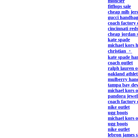
moncler
fitflops sale
cheap mlb jer
gucci handbag
coach factory 
cincinnati reds
cheap jordan 
kate spade
michael kors 
christian ・
kate spade h
coach outlet
ralph lauren o
oakland athlet
mulberry han
tampa bay devi
michael kors o
pandora jewel
coach factory 
nike outlet
ugg boots
michael kors o
ugg boots
nike outlet
lebron james 