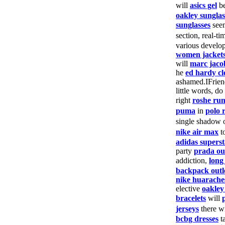
will
asics gel
b
oakley sunglas
sunglasses
see
section, real-t
various develo
women jacket
will
marc jaco
he
ed hardy cl
ashamed.IFrie
little words, do
right
roshe ru
puma
in
polo 
single shadow 
nike air max
t
adidas superst
party
prada ou
addiction,
long
backpack outl
nike huarache
elective
oakley
bracelets
will
jerseys
there w
bcbg dresses
t