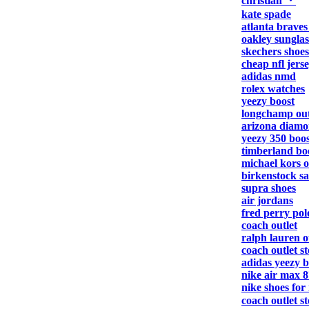
christian ・
kate spade
atlanta braves
oakley sunglas
skechers shoes
cheap nfl jers
adidas nmd
rolex watches
yeezy boost
longchamp out
arizona diamo
yeezy 350 boos
timberland bo
michael kors o
birkenstock s
supra shoes
air jordans
fred perry pol
coach outlet
ralph lauren o
coach outlet s
adidas yeezy b
nike air max 8
nike shoes for
coach outlet s