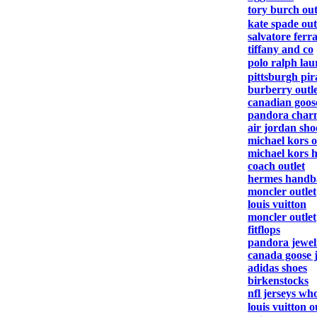
tory burch ou
kate spade out
salvatore fer
tiffany and co
polo ralph lau
pittsburgh pir
burberry outl
canadian goos
pandora char
air jordan sho
michael kors o
michael kors 
coach outlet
hermes handb
moncler outlet
louis vuitton
moncler outlet
fitflops
pandora jewel
canada goose 
adidas shoes
birkenstocks
nfl jerseys who
louis vuitton 