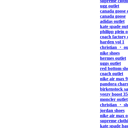
supreme cloth
ugg outlet
canada goose o
canada goose
adidas outlet
kate spade out
philipp plein o
coach factory 
harden vol 1
christian ・ ou
nike shoes
hermes outlet
uggs outlet
red bottom sh
coach outlet
nike air max 9
pandora char
birkenstock s
yeezy boost 35
moncler outlet
christian ・ sh
jordan shoes
nike air max o
supreme cloth
kate spade ba