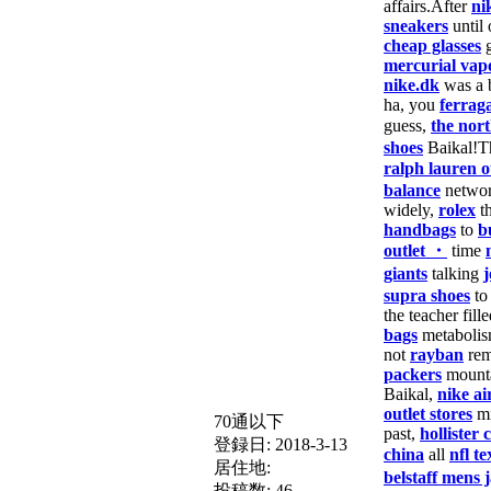
affairs.After
ni
sneakers
until
cheap glasses
g
mercurial vap
nike.dk
was a
ha, you
ferrag
guess,
the nort
shoes
Baikal!T
ralph lauren o
balance
netwo
widely,
rolex
th
handbags
to
b
outlet ・
time
giants
talking
j
supra shoes
to
the teacher fill
bags
metaboli
not
rayban
rem
packers
mount
Baikal,
nike ai
outlet stores
mi
70通以下
past,
hollister 
登録日:
2018-3-13
china
all
nfl t
居住地:
belstaff mens 
投稿数:
46