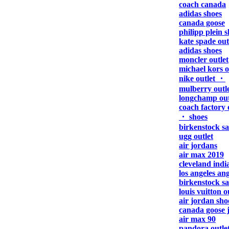
coach canada
adidas shoes
canada goose
philipp plein s
kate spade out
adidas shoes
moncler outlet
michael kors o
nike outlet ・
mulberry outl
longchamp out
coach factory 
・ shoes
birkenstock s
ugg outlet
air jordans
air max 2019
cleveland indi
los angeles ang
birkenstock s
louis vuitton o
air jordan sho
canada goose 
air max 90
pandora outle