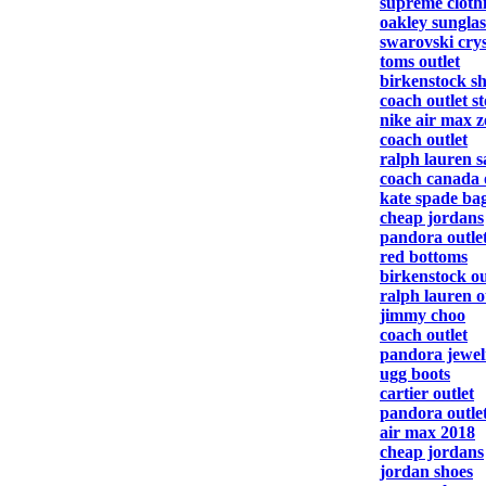
supreme cloth
oakley sunglas
swarovski crys
toms outlet
birkenstock s
coach outlet s
nike air max z
coach outlet
ralph lauren s
coach canada 
kate spade ba
cheap jordans
pandora outle
red bottoms
birkenstock ou
ralph lauren o
jimmy choo
coach outlet
pandora jewelr
ugg boots
cartier outlet
pandora outle
air max 2018
cheap jordans
jordan shoes