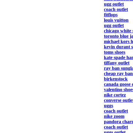
ugg outlet
coach outlet
fitflops
louis vuitton
ugg outlet
chicago white 
toronto blue j
michael kors 
kevin durant 
toms shoes
kate spade ha
tiffany outlet
ray ban sungla
cheap ray ban
birkenstock
canada goose o
valentino shoe
nike cortez
converse outle
uggs
coach outlet
nike zoom
pandora char
coach outlet
uggs outlet