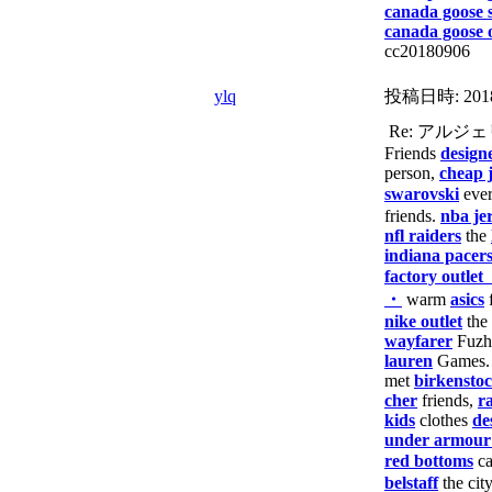
canada goose s
canada goose o
cc20180906
ylq
投稿日時:
201
Re: アル
Friends
design
person,
cheap 
swarovski
eve
friends.
nba je
nfl raiders
the
indiana pacer
factory outlet
・
warm
asics
f
nike outlet
the
wayfarer
Fuz
lauren
Games
met
birkensto
cher
friends,
r
kids
clothes
de
under armour 
red bottoms
c
belstaff
the cit