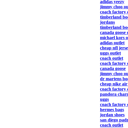
adidas yeezy
jimmy choo ou
coach factory 
timberland bo
jordans
timberland bo
canada goose o
michael kors o
adidas outlet
cheap nfl jers
uggs outlet
coach outlet
coach factory 
canada goose
jimmy choo ou
dr martens bo
cheap nike ai
coach factory 
pandora char
uggs
coach factory 
hermes bags
jordan shoes
san diego padr
coach outlet