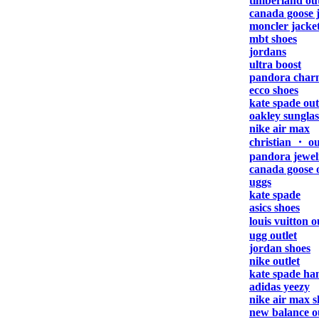
timberland out
canada goose 
moncler jacke
mbt shoes
jordans
ultra boost
pandora char
ecco shoes
kate spade out
oakley sunglas
nike air max
christian ・ ou
pandora jewelry
canada goose o
uggs
kate spade
asics shoes
louis vuitton 
ugg outlet
jordan shoes
nike outlet
kate spade ha
adidas yeezy
nike air max s
new balance ou