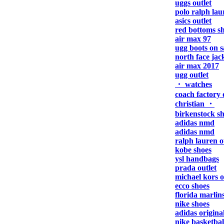
uggs outlet
polo ralph lau
asics outlet
red bottoms s
air max 97
ugg boots on s
north face jac
air max 2017
ugg outlet
・ watches
coach factory 
christian ・
birkenstock s
adidas nmd
adidas nmd
ralph lauren o
kobe shoes
ysl handbags
prada outlet
michael kors o
ecco shoes
florida marlins
nike shoes
adidas origina
nike basketbal