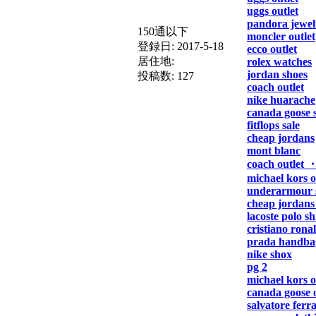
uggs outlet
pandora jewel
150通以下
moncler outlet
登録日:
2017-5-18
ecco outlet
居住地:
rolex watches
jordan shoes
投稿数:
127
coach outlet
nike huarache
canada goose s
fitflops sale
cheap jordans
mont blanc
coach outlet 
michael kors o
underarmour 
cheap jordans 
lacoste polo sh
cristiano rona
prada handba
nike shox
pg 2
michael kors o
canada goose o
salvatore fer