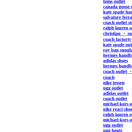
toms outlet
canada goose o
kate spade ha
salvatore fer
coach outlet s
ralph lauren s
christian ・ ou
coach factorty
kate spade out
ray ban sungla
hermes handb
adidas shoes
hermes handb
coach outlet 
coach
nike tessen
ugg outlet
adidas outlet
coach outlet
michael kors o
nike react sho
ralph lauren o
michael kors o
ugg outlet
ugg boots