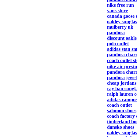
nike free run
vans store
canada goose o
oakley sunglas
mulberry uk
pandora
discount oakle
polo outlet
adidas stan sm
pandora char
coach outlet s
nike air presto
pandora char
pandora jewel
cheap jordans
ray ban sungla
ralph lauren o
adidas campu
coach outlet
salomon shoes
coach factory 
timberland bo
dansko shoes
oakley sunglas