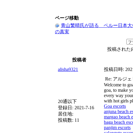
ページ移動
青山繁晴氏が語る ペルー日本大
の真実
投稿された
投稿者
alisha9321
投稿日時:
202
Re: アル
Welcome to goa b
goa, to make yo
every way your 
with hot girls p
20通以下
Goa escorts
登録日:
2021-7-16
anjuna beach es
居住地:
margao beach e
投稿数:
11
baga beach esc
panjim escorts
calangute escor