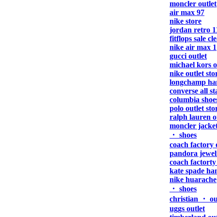
moncler outlet
air max 97
nike store
jordan retro 1
fitflops sale c
nike air max 1
gucci outlet
michael kors o
nike outlet sto
longchamp ha
converse all st
columbia shoe
polo outlet sto
ralph lauren o
moncler jacke
・ shoes
coach factory 
pandora jewel
coach factorty
kate spade ha
nike huarache
・ shoes
christian ・ ou
uggs outlet