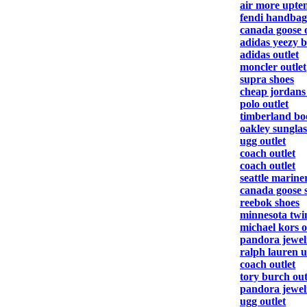
air more upt
fendi handbag
canada goose o
adidas yeezy b
adidas outlet
moncler outlet
supra shoes
cheap jordans 
polo outlet
timberland bo
oakley sunglas
ugg outlet
coach outlet
coach outlet
seattle marine
canada goose s
reebok shoes
minnesota twin
michael kors o
pandora jewelr
ralph lauren 
coach outlet
tory burch out
pandora jewel
ugg outlet