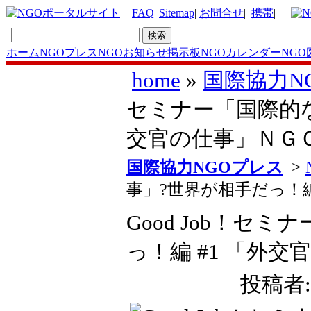
|
FAQ
|
Sitemap
|
お問合せ
|
携帯
|
ホーム
NGOプレス
NGOお知らせ掲示板
NGOカレンダー
NGO
home
»
国際協力N
セミナー「国際的な
交官の仕事」ＮＧ
国際協力NGOプレス
>
事」?世界が相手だっ！編
Good Job！セ
っ！編 #1 「外
投稿者