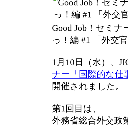
Good Job！セ
っ！編 #1 「外
1月10日（水）、J
ナー「国際的な仕
開催されました。
第1回目は、
外務省総合外交政