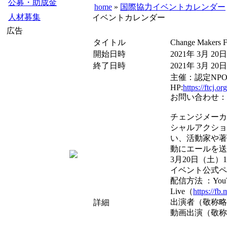
公募・助成金
home
»
国際協力イベントカレンダー
人材募集
イベントカレンダー
広告
タイトル
Change Mak
開始日時
2021年 3月 20日
終了日時
2021年 3月 20日
主催：認定NP
HP:
https://ftcj.
お問い合わせ：
チェンジメーカ
シャルアクショ
い、活動家や著
動にエールを送
3月20日（土）1
イベント公式ペ
配信方法 ：YouTu
Live（
https://f
出演者（敬称略
詳細
動画出演（敬称