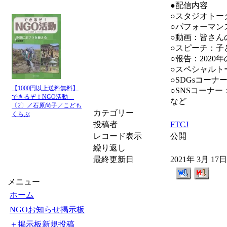
●配信内容
○スタジオトー
○パフォーマン
○動画：皆さん
○スピーチ：子
○報告：202
○スペシャルト
○SDGsコー
【1000円以上送料無料】
○SNSコーナ
できるぞ！NGO活動
など
〔2〕／石原尚子／こども
カテゴリー
くらぶ
投稿者
FTCJ
レコード表示
公開
繰り返し
最終更新日
2021年 3月 17
メニュー
ホーム
NGOお知らせ掲示板
＋掲示板新規投稿