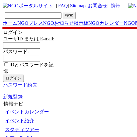
|
FAQ
|
Sitemap
|
お問合せ
|
携帯
|
ホーム
NGOプレス
NGOお知らせ掲示板
NGOカレンダー
NGO
ログイン
ユーザID または E-mail:
パスワード:
IDとパスワードを記
憶
パスワード紛失
新規登録
情報ナビ
イベントカレンダー
イベント紹介
スタディツアー