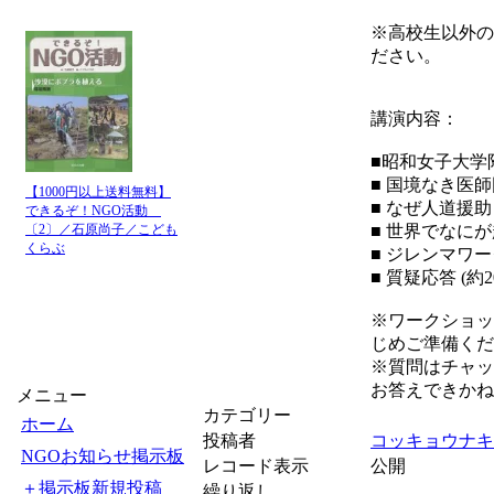
※高校生以外の
ださい。
講演内容：
■昭和女子大学
■ 国境なき医
【1000円以上送料無料】
■ なぜ人道援
できるぞ！NGO活動
〔2〕／石原尚子／こども
■ 世界でなに
くらぶ
■ ジレンマワ
■ 質疑応答 (約2
※ワークショッ
じめご準備くだ
※質問はチャッ
お答えできかね
メニュー
カテゴリー
ホーム
投稿者
コッキョウナキ
NGOお知らせ掲示板
レコード表示
公開
＋掲示板新規投稿
繰り返し