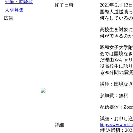
公募・助成金
終了日時
2021年 2月 13日
人材募集
国際人道援助っ
広告
何をしているの
高校生を対象に
何ができるのか
昭和女子大学附
会では国境なき
だ理由やキャリ
役高校生に語り
る90分間の講
講師：国境なき
参加費：無料
配信媒体：Zoom 
詳細・お申し込
https://www.msf.o
詳細
(申込締切：2021