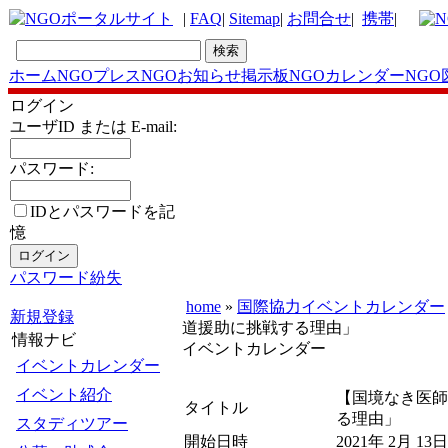
|
FAQ
|
Sitemap
|
お問合せ
|
携帯
|
ホーム
NGOプレス
NGOお知らせ掲示板
NGOカレンダー
NGO
ログイン
ユーザID または E-mail:
パスワード:
IDとパスワードを記
憶
パスワード紛失
home
»
国際協力イベントカレンダー
新規登録
道援助に挑戦する理由」
情報ナビ
イベントカレンダー
イベントカレンダー
イベント紹介
【国境なき医師
タイトル
る理由」
スタディツアー
開始日時
2021年 2月 13日