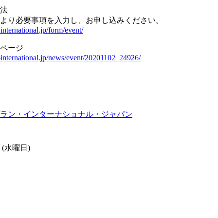
法
より必要事項を入力し、お申し込みください。
international.jp/form/event/
ページ
-international.jp/news/event/20201102_24926/
ラン・インターナショナル・ジャパン
日 (水曜日)