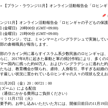
» 【プラン・ラウンジ11月】オンライン活動報告会「ロヒン
ンジ11月】オンライン活動報告会「ロヒンギャの子どもの保
日 (金曜日) 20時00分 (GMT+09:00)
日 (金曜日) 21時00分 (GMT+09:00)
ン・ラウンジ」では、ミャンマーとバングラデシュで実施して
部の倉橋職員が報告します。
部のラカイン州に暮らすイスラム系少数民族のロヒンギャは、
らに、2017年8月に起きた暴動と軍の掃討作戦により、多く
マー国内に残った約60万人、およびバングラデシュに逃れた約
たちは、教育機会が限られ、虐待、人身取引、早すぎる結婚の
す厳しい状況に置かれているロヒンギャの人々の現状も交えお
11月20日（金）20：00?21：00
m（ズーム）による配信
（通信にかかる費用はご負担ください）
り：11月17日（火）
要予約。お申し込みいただいた方には、開催日前日の11月19日に