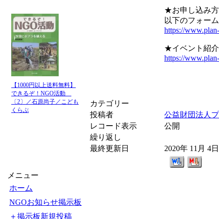
★お申し込み方
以下のフォーム
https://www.plan-
★イベント紹介
https://www.plan
【1000円以上送料無料】
できるぞ！NGO活動
〔2〕／石原尚子／こども
カテゴリー
くらぶ
投稿者
公益財団法人プ
レコード表示
公開
繰り返し
最終更新日
2020年 11月 4
メニュー
ホーム
NGOお知らせ掲示板
＋掲示板新規投稿