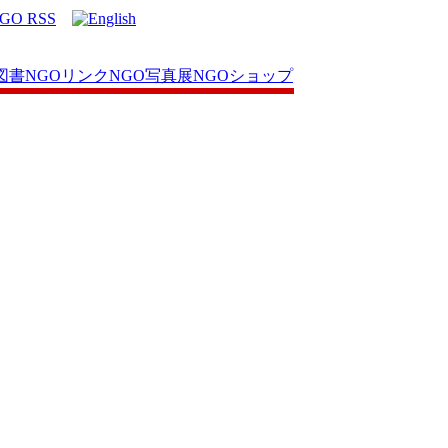
図書
NGOリンク
NGO写真展
NGOショップ