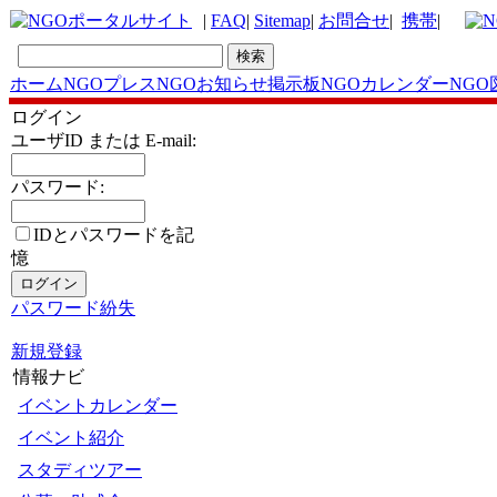
|
FAQ
|
Sitemap
|
お問合せ
|
携帯
|
ホーム
NGOプレス
NGOお知らせ掲示板
NGOカレンダー
NGO
ログイン
ユーザID または E-mail:
パスワード:
IDとパスワードを記
憶
パスワード紛失
新規登録
情報ナビ
イベントカレンダー
イベント紹介
スタディツアー