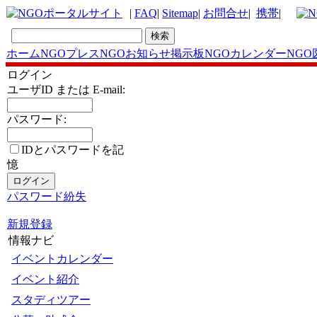
|
FAQ
|
Sitemap
|
お問合せ
|
携帯
|
ホーム
NGOプレス
NGOお知らせ掲示板
NGOカレンダー
NGO
ログイン
ユーザID または E-mail:
パスワード:
IDとパスワードを記
憶
パスワード紛失
新規登録
情報ナビ
イベントカレンダー
イベント紹介
スタディツアー