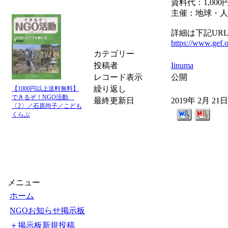
資料代：1,00
主催：地球・人
詳細は下記UR
https://www.gef.o
カテゴリー
投稿者
Iinuma
レコード表示
公開
繰り返し
【1000円以上送料無料】
できるぞ！NGO活動
最終更新日
2019年 2月 21
〔2〕／石原尚子／こども
くらぶ
メニュー
ホーム
NGOお知らせ掲示板
＋掲示板新規投稿