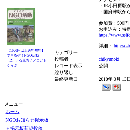
・JR小田原駅
・国府津駅か
参加費：500
お申込み：特
https://www.sslf
詳細：
http://e-
【1000円以上送料無料】
カテゴリー
できるぞ！NGO活動
投稿者
chikyunoki
〔2〕／石原尚子／こども
くらぶ
レコード表示
公開
繰り返し
最終更新日
2018年 3月 13
メニュー
ホーム
NGOお知らせ掲示板
＋掲示板新規投稿