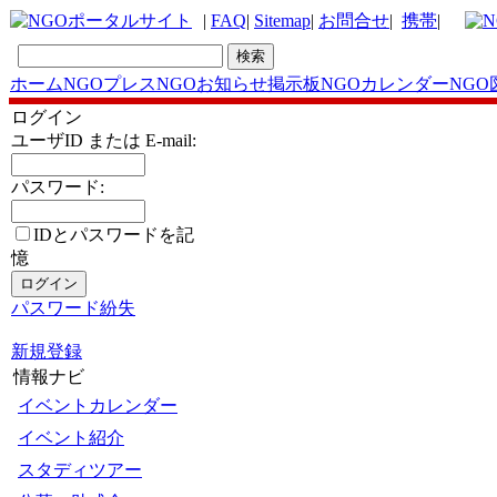
|
FAQ
|
Sitemap
|
お問合せ
|
携帯
|
ホーム
NGOプレス
NGOお知らせ掲示板
NGOカレンダー
NGO
ログイン
ユーザID または E-mail:
パスワード:
IDとパスワードを記
憶
パスワード紛失
新規登録
情報ナビ
イベントカレンダー
イベント紹介
スタディツアー