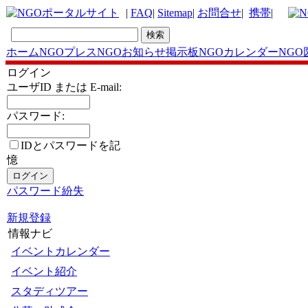
|
FAQ
|
Sitemap
|
お問合せ
|
携帯
|
ホーム
NGOプレス
NGOお知らせ掲示板
NGOカレンダー
NGO
ログイン
ユーザID または E-mail:
パスワード:
IDとパスワードを記
憶
パスワード紛失
新規登録
情報ナビ
イベントカレンダー
イベント紹介
スタディツアー