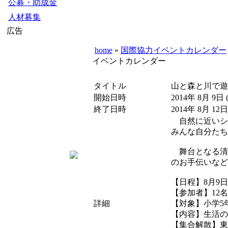
公募・助成金
人材募集
広告
home
»
国際協力イベントカレンダー
イベントカレンダー
タイトル
山と森と川で遊
開始日時
2014年 8月 9日
終了日時
2014年 8月 12日
自然に近いシ
みんな自分たち
舞台となる清水
のお手伝いなど
【日程】8月9日
【参加者】12
詳細
【対象】小学5
【内容】生活の
【集合解散】東