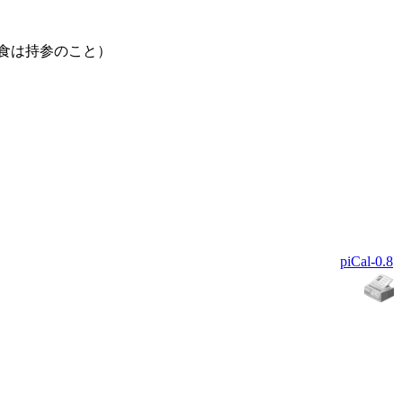
昼食は持参のこと）
piCal-0.8