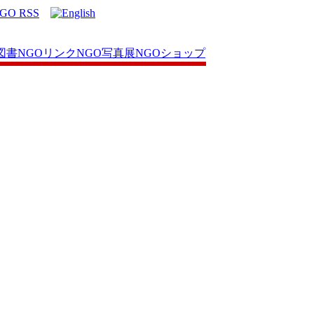
図書
NGOリンク
NGO写真展
NGOショップ