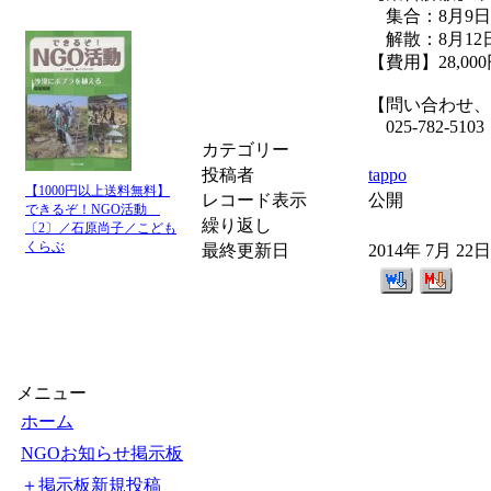
集合：8月9日
解散：8月12
【費用】28,
【問い合わせ、
025-782-510
カテゴリー
投稿者
tappo
【1000円以上送料無料】
レコード表示
公開
できるぞ！NGO活動
繰り返し
〔2〕／石原尚子／こども
くらぶ
最終更新日
2014年 7月 22
メニュー
ホーム
NGOお知らせ掲示板
＋掲示板新規投稿