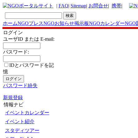
|
FAQ
|
Sitemap
|
お問合せ
|
携帯
|
ホーム
NGOプレス
NGOお知らせ掲示板
NGOカレンダー
NGO
ログイン
ユーザID または E-mail:
パスワード:
IDとパスワードを記
憶
パスワード紛失
新規登録
情報ナビ
イベントカレンダー
イベント紹介
スタディツアー