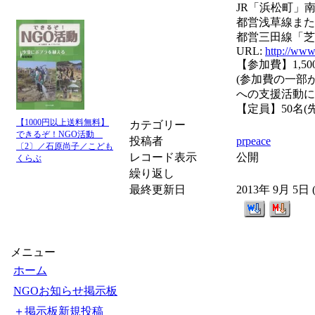
JR「浜松町」
都営浅草線また
都営三田線「芝
URL:
http://www.
【参加費】1,50
(参加費の一部
への支援活動に
【定員】50名(
【1000円以上送料無料】
カテゴリー
できるぞ！NGO活動
投稿者
prpeace
〔2〕／石原尚子／こども
レコード表示
公開
くらぶ
繰り返し
最終更新日
2013年 9月 5日
メニュー
ホーム
NGOお知らせ掲示板
＋掲示板新規投稿