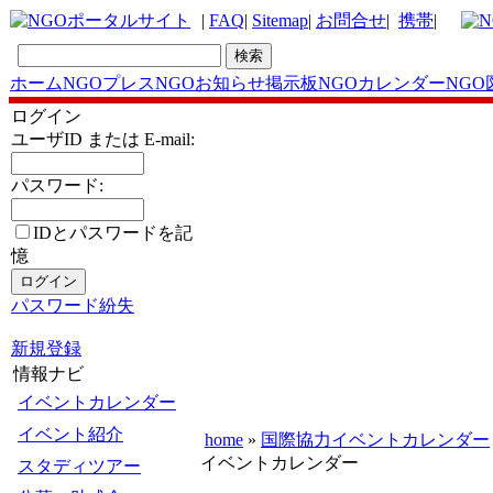
|
FAQ
|
Sitemap
|
お問合せ
|
携帯
|
ホーム
NGOプレス
NGOお知らせ掲示板
NGOカレンダー
NGO
ログイン
ユーザID または E-mail:
パスワード:
IDとパスワードを記
憶
パスワード紛失
新規登録
情報ナビ
イベントカレンダー
イベント紹介
home
»
国際協力イベントカレンダー
イベントカレンダー
スタディツアー