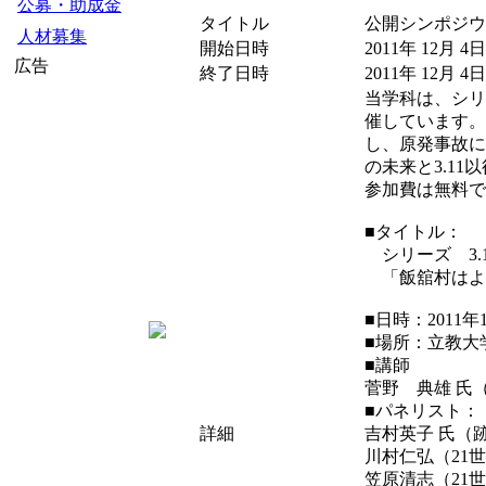
公募・助成金
タイトル
公開シンポジウ
人材募集
開始日時
2011年 12月 4日
広告
終了日時
2011年 12月 4日
当学科は、シリ
催しています。
し、原発事故に
の未来と3.1
参加費は無料で
■タイトル：
シリーズ 3.
「飯舘村はよみ
■日時：2011年1
■場所：立教大
■講師
菅野 典雄 氏
■パネリスト：
詳細
吉村英子 氏（
川村仁弘（21
笠原清志（21