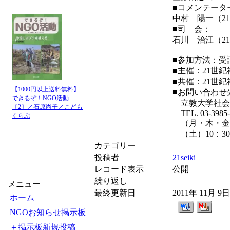
■コメンテータ
中村 陽一（2
■司 会：
石川 治江（2
■参加方法：受
■主催：21世
■共催：21世
【1000円以上送料無料】
■お問い合わせ
できるぞ！NGO活動
立教大学社会
〔2〕／石原尚子／こども
TEL. 03-3985-
くらぶ
（月・木・金）1
（土）10：30?
カテゴリー
投稿者
21seiki
レコード表示
公開
繰り返し
メニュー
最終更新日
2011年 11月 9
ホーム
NGOお知らせ掲示板
＋掲示板新規投稿