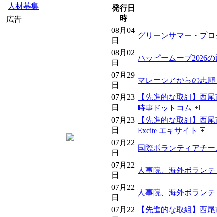
人材募集
発行日
時
広告
08月04
グリーンサマー・プログラ
日
08月02
ハッピームーブ2026の
日
07月29
マレーシアからの志願兵た
日
07月23
【先進的な取組】西尾
日
時事ドットコム
07月23
【先進的な取組】西尾
日
Excite エキサイト
07月22
国際ボランティアチーム、 -
日
07月22
人事院、海外ボランテ
日
07月22
人事院、海外ボランテ
日
07月22
【先進的な取組】西尾