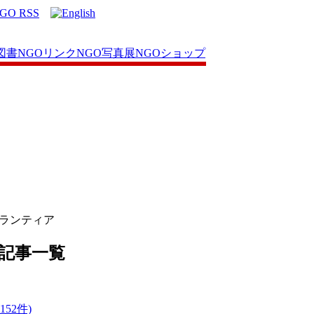
図書
NGOリンク
NGO写真展
NGOショップ
ボランティア
 記事一覧
52件)