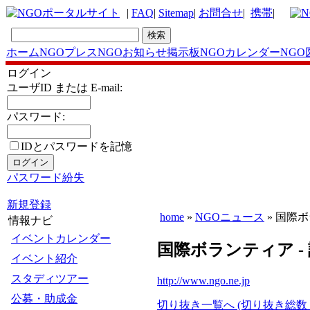
|
FAQ
|
Sitemap
|
お問合せ
|
携帯
|
ホーム
NGOプレス
NGOお知らせ掲示板
NGOカレンダー
NGO
ログイン
ユーザID または E-mail:
パスワード:
IDとパスワードを記憶
パスワード紛失
新規登録
home
»
NGOニュース
» 国際
情報ナビ
イベントカレンダー
国際ボランティア -
イベント紹介
スタディツアー
http://www.ngo.ne.jp
公募・助成金
切り抜き一覧へ (切り抜き総数 1