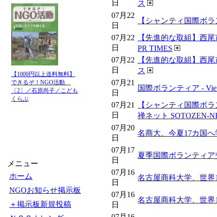
日
ス
07月22
【シャンティ国際ボランテ
日
07月22
【先進的な取組】西尾
日
PR TIMES
07月22
【先進的な取組】西尾
日
ス
【1000円以上送料無料】
07月21
できるぞ！NGO活動
国際ボランティア - Vietn
〔2〕／石原尚子／こども
日
くらぶ
07月21
【シャンティ国際ボラ
日
禅ネット SOTOZEN-
07月20
名商大、今夏17カ国へ
日
07月17
夏季国際ボランティア交流プ
日
メニュー
07月16
ホーム
名古屋商科大学、世界1
日
NGOお知らせ掲示板
07月16
名古屋商科大学、世界1
＋掲示板新規投稿
日
07月16