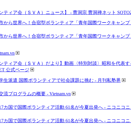
ィア会（ＳＶＡ）ニュース】 - 曹洞宗 曹洞禅ネット SOTOZE
市から世界へ！合宿型ボランティア「青年国際ワークキャンプ」の
市から世界へ！合宿型ボランティア「青年国際ワークキャンプ」の
am.vn
ンティア会（ＳＶＡ）だより】動画〈特別対談〉昭和を代表する仏
NET 公式ページ
学生派遣 国際ボランティアで社会課題に挑む - 月刊私塾界
ログラムの概要 - Vietnam.vn
7カ国で国際ボランティア活動 61名が今夏出発へ - ニコニコ
7カ国で国際ボランティア活動 61名が今夏出発へ - ニコニコ