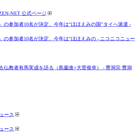
N-NET 公式ページ
参加者10名が決定。今年は“ほほえみの国”タイへ派遣 -
参加者10名が決定。今年は“ほほえみの - ニコニコニュー
教者有馬実成を語る（島薗進×大菅俊幸） - 曹洞宗 曹洞
ニュース
ニュース