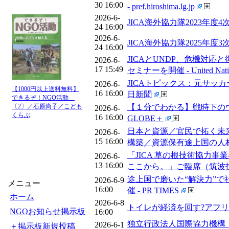
30 16:00
- pref.hiroshima.lg.jp
2026-6-
JICA海外協力隊2023年度4次
24 16:00
2026-6-
JICA海外協力隊2025年度3次
24 16:00
JICAとUNDP、危機対応と
2026-6-
17 15:49
セミナーを開催 - United Nation
JICAトピックス：元サッ
2026-6-
【1000円以上送料無料】
16 16:00
日新聞
できるぞ！NGO活動
【１分でわかる】戦時下のウ
〔2〕／石原尚子／こども
2026-6-
くらぶ
16 16:00
GLOBE＋
日本と資源／官民で拓く未来
2026-6-
15 16:00
構築／資源保有途上国の人材育成に貢
「JICA 草の根技術協力
2026-6-
13 16:00
ここから。」ご臨席（筑波技術大学
途上国で磨いた“解決力”で社
2026-6-9
メニュー
16:00
催 - PR TIMES
ホーム
2026-6-8
トイレが経済を回す?アフリカか
NGOお知らせ掲示板
16:00
独立行政法人国際協力機構
2026-6-1
＋掲示板新規投稿