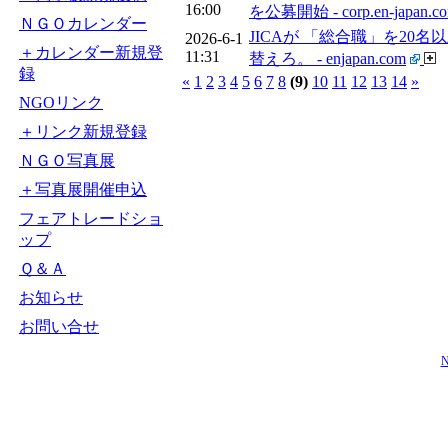
16:00
を公募開始 - corp.en-japan.c
ＮＧＯカレンダー
JICAが 「総合職」を20
2026-6-1
＋カレンダー新規登
11:31
替えろ。 - enjapan.com
録
«
1
2
3
4
5
6
7
8
(9)
10
11
12
13
14
»
NGOリンク
＋リンク新規登録
ＮＧＯ写真展
＋写真展開催申込
フェアトレードショ
ップ
Ｑ＆Ａ
お知らせ
お問い合せ
N