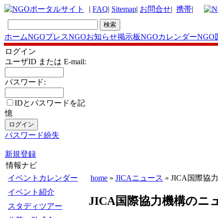
|
FAQ
|
Sitemap
|
お問合せ
|
携帯
|
ホーム
NGOプレス
NGOお知らせ掲示板
NGOカレンダー
NGO
ログイン
ユーザID または E-mail:
パスワード:
IDとパスワードを記
憶
パスワード紛失
新規登録
情報ナビ
イベントカレンダー
home
»
JICAニュース
» JICA国際
イベント紹介
JICA国際協力機構のニュ
スタディツアー