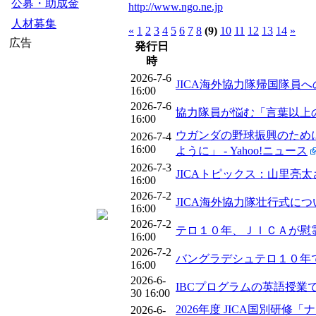
公募・助成金
http://www.ngo.ne.jp
人材募集
«
1
2
3
4
5
6
7
8
(9)
10
11
12
13
14
»
広告
発行日
時
2026-7-6
JICA海外協力隊帰国隊員への
16:00
2026-7-6
協力隊員が悩む「言葉以上の壁」と
16:00
ウガンダの野球振興のために
2026-7-4
16:00
ように」 - Yahoo!ニュース
2026-7-3
JICAトピックス：山里亮太さ
16:00
2026-7-2
JICA海外協力隊壮行式について（令和
16:00
2026-7-2
テロ１０年、ＪＩＣＡが慰霊
16:00
2026-7-2
バングラデシュテロ１０年で
16:00
2026-6-
IBCプログラムの英語授業でJI
30 16:00
2026年度 JICA国別
2026-6-