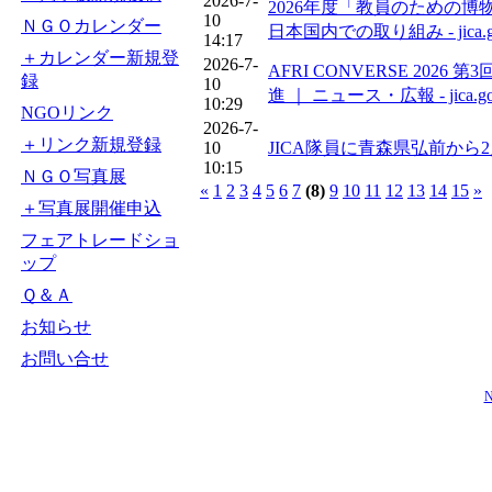
2026-7-
2026年度「教員のための
10
ＮＧＯカレンダー
日本国内での取り組み - jica.go
14:17
＋カレンダー新規登
2026-7-
AFRI CONVERSE 2
録
10
進 ｜ ニュース・広報 - jica.go
10:29
NGOリンク
2026-7-
＋リンク新規登録
10
JICA隊員に青森県弘前から2
10:15
ＮＧＯ写真展
«
1
2
3
4
5
6
7
(8)
9
10
11
12
13
14
15
»
＋写真展開催申込
フェアトレードショ
ップ
Ｑ＆Ａ
お知らせ
お問い合せ
N