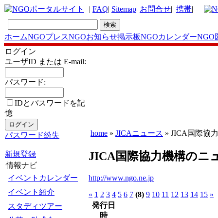
|
FAQ
|
Sitemap
|
お問合せ
|
携帯
|
ホーム
NGOプレス
NGOお知らせ掲示板
NGOカレンダー
NGO
ログイン
ユーザID または E-mail:
パスワード:
IDとパスワードを記
憶
home
»
JICAニュース
» JICA国際
パスワード紛失
JICA国際協力機構のニュ
新規登録
情報ナビ
http://www.ngo.ne.jp
イベントカレンダー
イベント紹介
«
1
2
3
4
5
6
7
(8)
9
10
11
12
13
14
15
»
発行日
スタディツアー
時