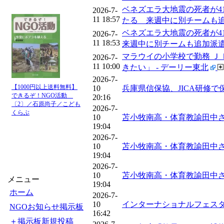
ベネズエラ大地震の死者が41
2026-7-
11 18:57
たる 来週中に別チームも追
ベネズエラ大地震の死者が41
2026-7-
11 18:53
来週中に別チームも追加派遣へ（TBS
マラウイの小学校で勤務 Ｊ
2026-7-
11 10:00
きたい」 - デーリー東北
2026-7-
【1000円以上送料無料】
10
兵庫県信保協、JICA研修で保証制度
できるぞ！NGO活動
20:16
〔2〕／石原尚子／こども
2026-7-
くらぶ
10
苫小牧南高・体育教諭田中さん
19:04
2026-7-
10
苫小牧南高・体育教諭田中さん 
19:04
2026-7-
10
苫小牧南高・体育教諭田中さん
メニュー
19:04
ホーム
2026-7-
10
インターナショナルフェスタin網走
NGOお知らせ掲示板
16:42
＋掲示板新規投稿