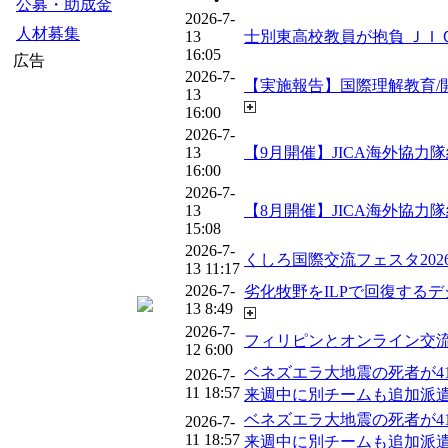
公募・助成金
2026-7-
人材募集
13
士別東高校教員が抱負 ＪＩＣ
16:05
広告
2026-7-
【実施報告】国際理解教育/開発教
13
16:00
2026-7-
13
【9月開催】JICA海外協力隊経験
16:00
2026-7-
13
【8月開催】JICA海外協力隊経験
15:08
2026-7-
くしろ国際交流フェスタ2026 ｜ 
13 11:17
2026-7-
劣化牧野をILPで回復するデジタ
13 8:49
2026-7-
フィリピンとオンライン交流 裾
12 6:00
ベネズエラ大地震の死者が41
2026-7-
11 18:57
来週中に別チームも追加派遣へ -
ベネズエラ大地震の死者が41
2026-7-
11 18:57
来週中に別チームも追加派遣へ -