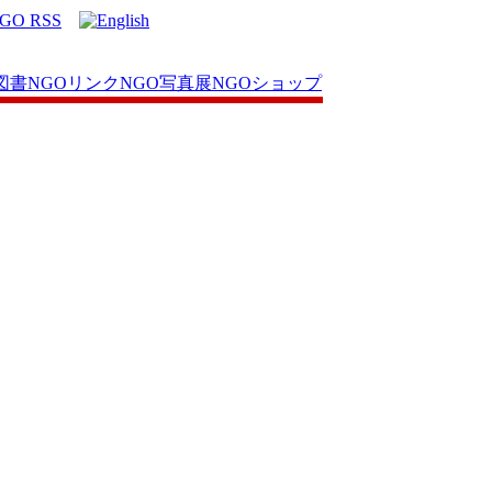
図書
NGOリンク
NGO写真展
NGOショップ