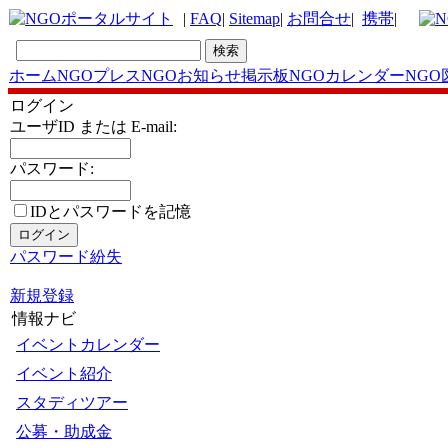
|
FAQ
|
Sitemap
|
お問合せ
|
携帯
|
ホーム
NGOプレス
NGOお知らせ掲示板
NGOカレンダー
NGO
ログイン
ユーザID または E-mail:
パスワード:
IDとパスワードを記憶
パスワード紛失
新規登録
情報ナビ
イベントカレンダー
イベント紹介
スタディツアー
公募・助成金