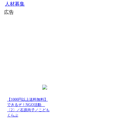
人材募集
広告
【1000円以上送料無料】
できるぞ！NGO活動
〔2〕／石原尚子／こども
くらぶ