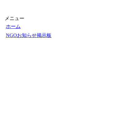
メニュー
ホーム
NGOお知らせ掲示板
＋掲示板新規投稿
ＮＧＯカレンダー
＋カレンダー新規登録
NGOリンク
＋リンク新規登録
ＮＧＯ写真展
＋写真展開催申込
フェアトレードショップ
Ｑ＆Ａ
お知らせ
お問い合せ