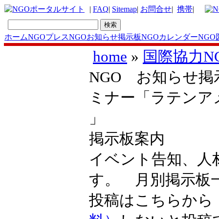
|
FAQ
|
Sitemap
|
お問合せ
|
携帯
|
ホーム
NGOプレス
NGOお知らせ掲示板
NGOカレンダー
NGO
home
»
国際協力N
NGO お知らせ掲示
ミナー「ラテンア
」
掲示板案内
イベント告知、人
す。 月別掲示
投稿はこちらか