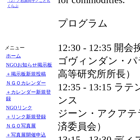
〔2〕／石原尚子／こども
くらぶ
プログラム
12:30 - 12:35 開
メニュー
ホーム
ゴヴィンダン・パ
NGOお知らせ掲示板
高等研究所所長）
＋掲示板新規投稿
ＮＧＯカレンダー
12:35 - 13:
＋カレンダー新規登
ンス
録
NGOリンク
ジーン・アクアテ
＋リンク新規登録
済委員会）
ＮＧＯ写真展
＋写真展開催申込
13:15 - 13:30