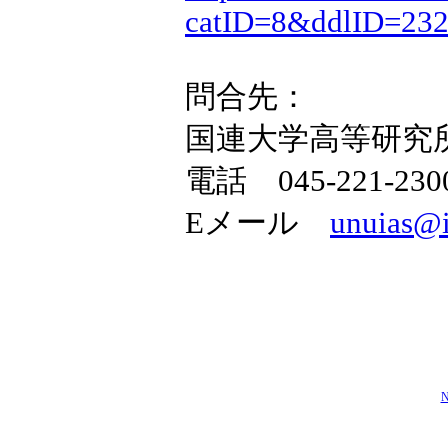
catID=8&ddlID=23
問合先：
国連大学高等研究
電話 045-221-230
Eメール
unuias@i
N