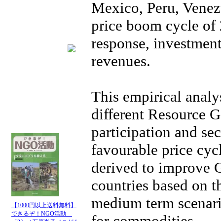
Mexico, Peru, Venezu
price boom cycle of 
response, investment 
revenues.
This empirical analys
different Resource G
participation and se
favourable price cyc
derived to improve 
countries based on th
medium term scenario
【1000円以上送料無料】
できるぞ！NGO活動
for commodities.