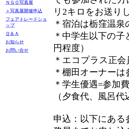
ＮＧＯ写真展
リ2キロをお送り
＋写真展開催申込
フェアトレードショ
＊宿泊は栃窪温泉の民
ップ
＊中学生以下の子
Ｑ＆Ａ
お知らせ
円程度）
お問い合せ
＊エコプラス正会
＊棚田オーナーは
＊学生優遇=参加費
（夕食代、風呂代
申込：以下にある