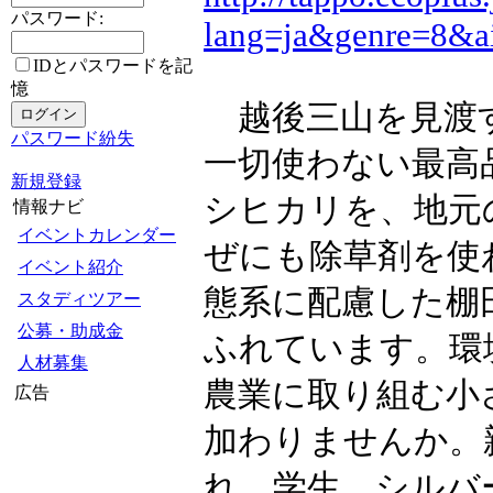
パスワード:
lang=ja&genre=8&a
IDとパスワードを記
憶
越後三山を見渡す
パスワード紛失
一切使わない最高
新規登録
シヒカリを、地元
情報ナビ
イベントカレンダー
ぜにも除草剤を使
イベント紹介
態系に配慮した棚
スタディツアー
公募・助成金
ふれています。環
人材募集
農業に取り組む小
広告
加わりませんか。
れ、学生、シルバ