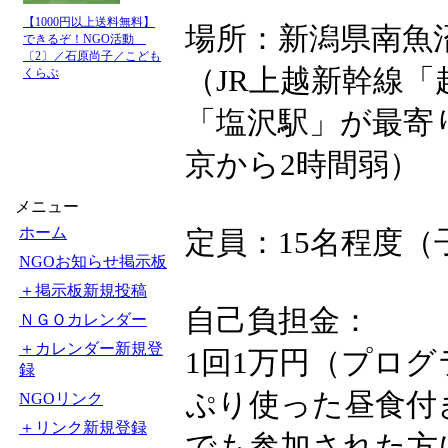
【1000円以上送料無料】
場所：新潟県南魚
できるぞ！NGO活動
〔2〕／石原尚子／こども
（JR上越新幹線
くらぶ
「塩沢駅」が最寄
京から2時間弱）
メニュー
ホーム
定員：15名程度
NGOお知らせ掲示板
＋掲示板新規投稿
自己負担金：
ＮＧＯカレンダー
＋カレンダー新規登
1回1万円（プロ
録
ぷり使った昼食付
NGOリンク
＋リンク新規登録
でも参加された方