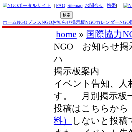
|
FAQ
|
Sitemap
|
お問合せ
|
携帯
|
ホーム
NGOプレス
NGOお知らせ掲示板
NGOカレンダー
NGO
home
»
国際協力N
NGO お知らせ掲示
ハ
掲示板案内
イベント告知、人
す。 月別掲示
投稿はこちらか
料）
しないと投稿