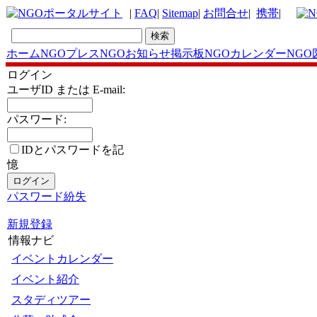
|
FAQ
|
Sitemap
|
お問合せ
|
携帯
|
ホーム
NGOプレス
NGOお知らせ掲示板
NGOカレンダー
NGO
ログイン
ユーザID または E-mail:
パスワード:
IDとパスワードを記
憶
パスワード紛失
新規登録
情報ナビ
イベントカレンダー
イベント紹介
スタディツアー