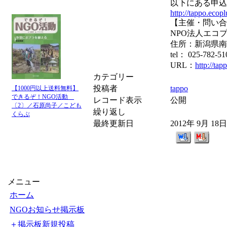
以下にある申込
http://tappo.eco
【主催・問い合
NPO法人エコ
住所：新潟県南魚
tel： 025-782-5
URL：
http://tap
カテゴリー
投稿者
tappo
【1000円以上送料無料】
できるぞ！NGO活動
レコード表示
公開
〔2〕／石原尚子／こども
繰り返し
くらぶ
最終更新日
2012年 9月 18
メニュー
ホーム
NGOお知らせ掲示板
＋掲示板新規投稿