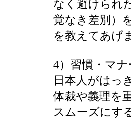
なく避けられ
覚なき差別）
を教えてあげ
4）習慣・マ
日本人がはっ
体裁や義理を
スムーズにす