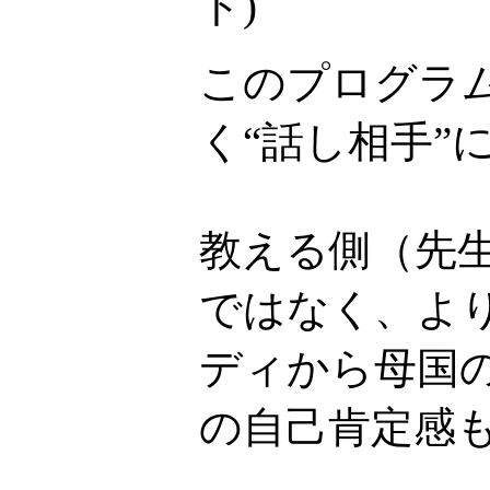
ト
)
このプログラ
く“話し相手”
教える側（先
ではなく、より
ディから母国
の自己肯定感