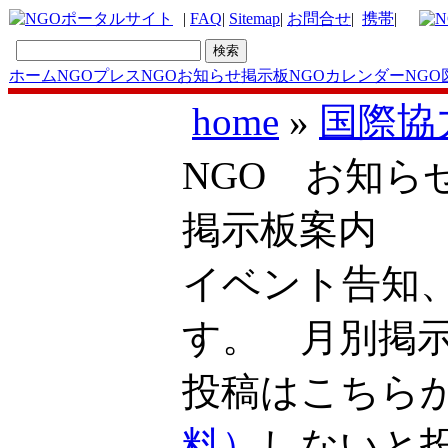
|
FAQ
|
Sitemap
|
お問合せ
|
携帯
|
ホーム
NGOプレス
NGOお知らせ掲示板
NGOカレンダー
NGO
home
»
国際協
NGO お知ら
掲示板案内
イベント告知
す。 月別掲
投稿はこち
料）
しないと