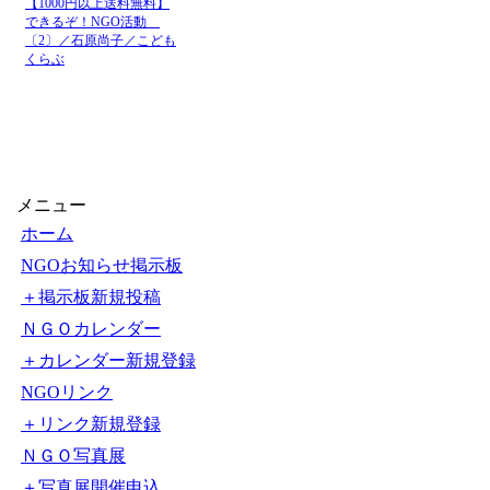
【1000円以上送料無料】
できるぞ！NGO活動
〔2〕／石原尚子／こども
くらぶ
メニュー
ホーム
NGOお知らせ掲示板
＋掲示板新規投稿
ＮＧＯカレンダー
＋カレンダー新規登録
NGOリンク
＋リンク新規登録
ＮＧＯ写真展
＋写真展開催申込