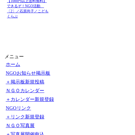
【1000円以上送料無料】
できるぞ！NGO活動
〔2〕／石原尚子／こども
くらぶ
メニュー
ホーム
NGOお知らせ掲示板
＋掲示板新規投稿
ＮＧＯカレンダー
＋カレンダー新規登録
NGOリンク
＋リンク新規登録
ＮＧＯ写真展
＋写真展開催申込