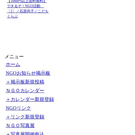
【1000円以上送料無料】
できるぞ！NGO活動
〔2〕／石原尚子／こども
くらぶ
メニュー
ホーム
NGOお知らせ掲示板
＋掲示板新規投稿
ＮＧＯカレンダー
＋カレンダー新規登録
NGOリンク
＋リンク新規登録
ＮＧＯ写真展
＋写真展開催申込