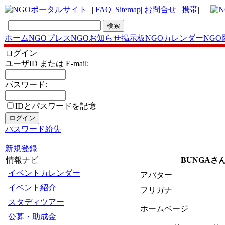
|
FAQ
|
Sitemap
|
お問合せ
|
携帯
|
ホーム
NGOプレス
NGOお知らせ掲示板
NGOカレンダー
NGO
ログイン
ユーザID または E-mail:
パスワード:
IDとパスワードを記憶
パスワード紛失
新規登録
情報ナビ
BUNGAさ
イベントカレンダー
アバター
イベント紹介
フリガナ
スタディツアー
ホームページ
公募・助成金