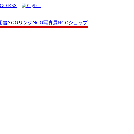
図書
NGOリンク
NGO写真展
NGOショップ