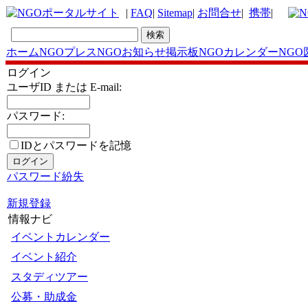
|
FAQ
|
Sitemap
|
お問合せ
|
携帯
|
ホーム
NGOプレス
NGOお知らせ掲示板
NGOカレンダー
NGO
ログイン
ユーザID または E-mail:
パスワード:
IDとパスワードを記憶
パスワード紛失
新規登録
情報ナビ
イベントカレンダー
イベント紹介
スタディツアー
公募・助成金