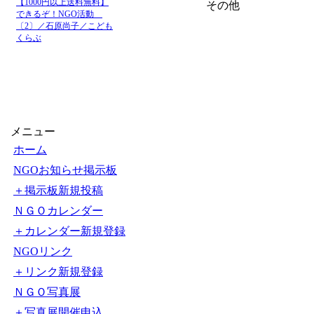
【1000円以上送料無料】
その他
できるぞ！NGO活動
〔2〕／石原尚子／こども
くらぶ
メニュー
ホーム
NGOお知らせ掲示板
＋掲示板新規投稿
ＮＧＯカレンダー
＋カレンダー新規登録
NGOリンク
＋リンク新規登録
ＮＧＯ写真展
＋写真展開催申込