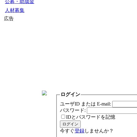
公募・助成金
人材募集
広告
ログイン
ユーザID または E-mail:
パスワード:
IDとパスワードを記憶
今すぐ
登録
しませんか？