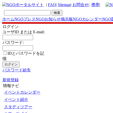
|
FAQ
|
Sitemap
|
お問合せ
|
携帯
|
ホーム
NGOプレス
NGOお知らせ掲示板
NGOカレンダー
NGO
ログイン
ユーザID または E-mail:
パスワード:
IDとパスワードを記
憶
パスワード紛失
新規登録
情報ナビ
イベントカレンダー
イベント紹介
スタディツアー