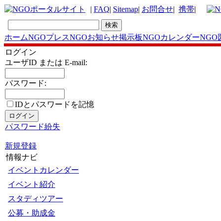
|
FAQ
|
Sitemap
|
お問合せ
|
携帯
|
ホーム
NGOプレス
NGOお知らせ掲示板
NGOカレンダー
NGO
ログイン
ユーザID または E-mail:
パスワード:
IDとパスワードを記憶
パスワード紛失
新規登録
情報ナビ
イベントカレンダー
イベント紹介
スタディツアー
公募・助成金