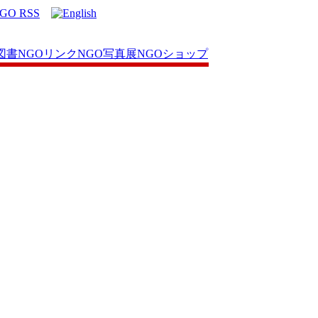
図書
NGOリンク
NGO写真展
NGOショップ