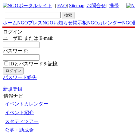
|
FAQ
|
Sitemap
|
お問合せ
|
携帯
|
ホーム
NGOプレス
NGOお知らせ掲示板
NGOカレンダー
NGO
ログイン
ユーザID または E-mail:
パスワード:
IDとパスワードを記憶
パスワード紛失
新規登録
情報ナビ
イベントカレンダー
イベント紹介
スタディツアー
公募・助成金