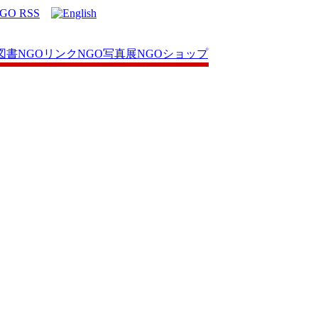
図書
NGOリンク
NGO写真展
NGOショップ