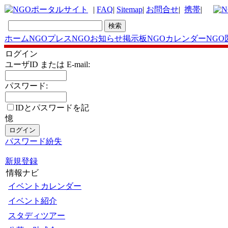
|
FAQ
|
Sitemap
|
お問合せ
|
携帯
|
ホーム
NGOプレス
NGOお知らせ掲示板
NGOカレンダー
NGO
ログイン
ユーザID または E-mail:
パスワード:
IDとパスワードを記
憶
パスワード紛失
新規登録
情報ナビ
イベントカレンダー
イベント紹介
スタディツアー