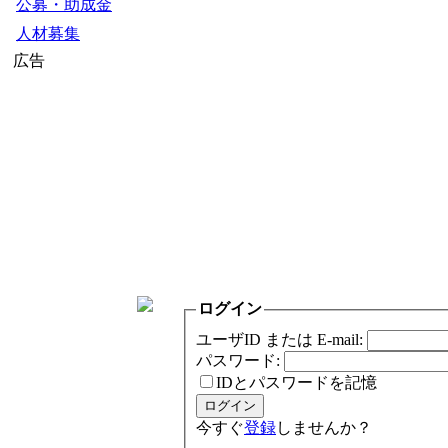
公募・助成金
人材募集
広告
ログイン
ユーザID または E-mail:
パスワード:
IDとパスワードを記憶
今すぐ
登録
しませんか？