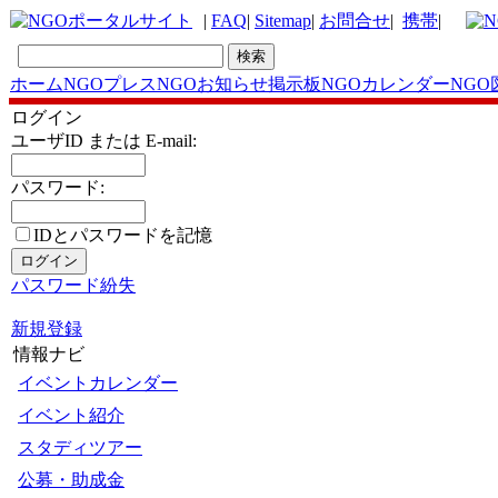
|
FAQ
|
Sitemap
|
お問合せ
|
携帯
|
ホーム
NGOプレス
NGOお知らせ掲示板
NGOカレンダー
NGO
ログイン
ユーザID または E-mail:
パスワード:
IDとパスワードを記憶
パスワード紛失
新規登録
情報ナビ
イベントカレンダー
イベント紹介
スタディツアー
公募・助成金