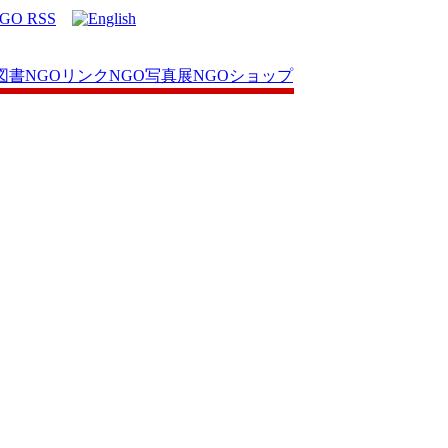
図書
NGOリンク
NGO写真展
NGOショップ