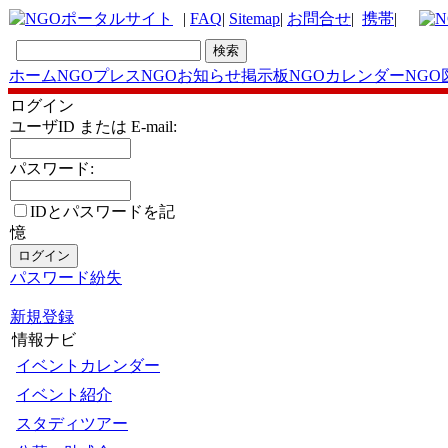
|
FAQ
|
Sitemap
|
お問合せ
|
携帯
|
ホーム
NGOプレス
NGOお知らせ掲示板
NGOカレンダー
NGO
ログイン
ユーザID または E-mail:
パスワード:
IDとパスワードを記
憶
パスワード紛失
新規登録
情報ナビ
イベントカレンダー
イベント紹介
スタディツアー