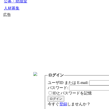
公募・助成金
人材募集
広告
ログイン
ユーザID または E-mail:
パスワード:
IDとパスワードを記憶
今すぐ
登録
しませんか？