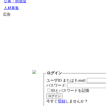
公募・助成金
人材募集
広告
ログイン
ユーザID または E-mail:
パスワード:
IDとパスワードを記憶
今すぐ
登録
しませんか？