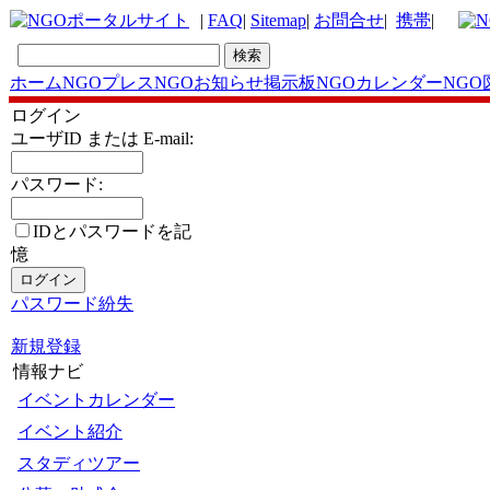
|
FAQ
|
Sitemap
|
お問合せ
|
携帯
|
ホーム
NGOプレス
NGOお知らせ掲示板
NGOカレンダー
NGO
ログイン
ユーザID または E-mail:
パスワード:
IDとパスワードを記
憶
パスワード紛失
新規登録
情報ナビ
イベントカレンダー
イベント紹介
スタディツアー