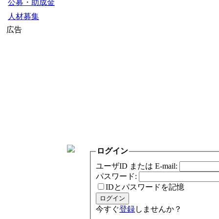
公募・助成金
人材募集
広告
ログイン
ユーザID または E-mail:
パスワード:
IDとパスワードを記憶
今すぐ
登録
しませんか？