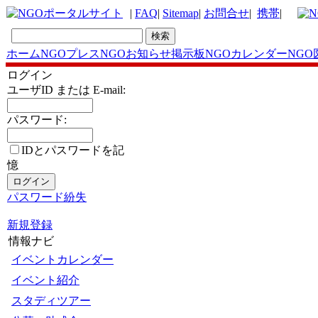
|
FAQ
|
Sitemap
|
お問合せ
|
携帯
|
ホーム
NGOプレス
NGOお知らせ掲示板
NGOカレンダー
NGO
ログイン
ユーザID または E-mail:
パスワード:
IDとパスワードを記
憶
パスワード紛失
新規登録
情報ナビ
イベントカレンダー
イベント紹介
スタディツアー