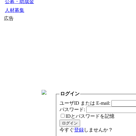
公募・助成金
人材募集
広告
ログイン
ユーザID または E-mail:
パスワード:
IDとパスワードを記憶
今すぐ
登録
しませんか？