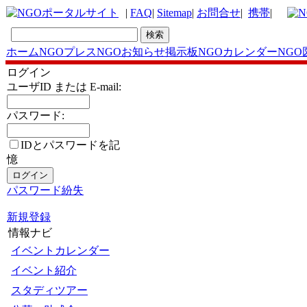
|
FAQ
|
Sitemap
|
お問合せ
|
携帯
|
ホーム
NGOプレス
NGOお知らせ掲示板
NGOカレンダー
NGO
ログイン
ユーザID または E-mail:
パスワード:
IDとパスワードを記
憶
パスワード紛失
新規登録
情報ナビ
イベントカレンダー
イベント紹介
スタディツアー