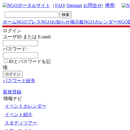
|
FAQ
|
Sitemap
|
お問合せ
|
携帯
|
ホーム
NGOプレス
NGOお知らせ掲示板
NGOカレンダー
NGO
ログイン
ユーザID または E-mail:
パスワード:
IDとパスワードを記
憶
パスワード紛失
新規登録
情報ナビ
イベントカレンダー
イベント紹介
スタディツアー