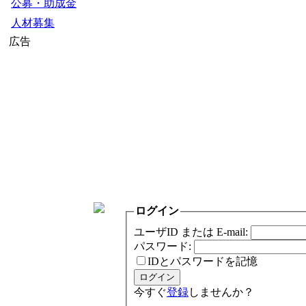
公募・助成金
人材募集
広告
ログイン
ユーザID または E-mail:
パスワード:
IDとパスワードを記憶
今すぐ
登録
しませんか？