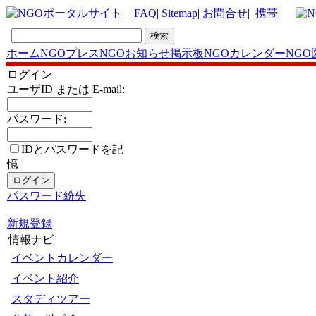
|
FAQ
|
Sitemap
|
お問合せ
|
携帯
|
ホーム
NGOプレス
NGOお知らせ掲示板
NGOカレンダー
NGO
ログイン
ユーザID または E-mail:
パスワード:
IDとパスワードを記
憶
パスワード紛失
新規登録
情報ナビ
イベントカレンダー
イベント紹介
スタディツアー