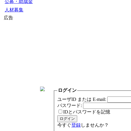
公募・助成金
人材募集
広告
ログイン
ユーザID または E-mail:
パスワード:
IDとパスワードを記憶
今すぐ
登録
しませんか？