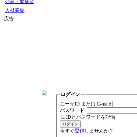
公募・助成金
人材募集
広告
ログイン
ユーザID または E-mail:
パスワード:
IDとパスワードを記憶
今すぐ
登録
しませんか？