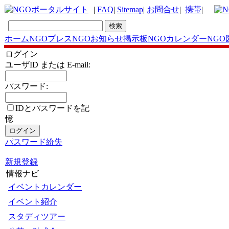
|
FAQ
|
Sitemap
|
お問合せ
|
携帯
|
ホーム
NGOプレス
NGOお知らせ掲示板
NGOカレンダー
NGO
ログイン
ユーザID または E-mail:
パスワード:
IDとパスワードを記
憶
パスワード紛失
新規登録
情報ナビ
イベントカレンダー
イベント紹介
スタディツアー