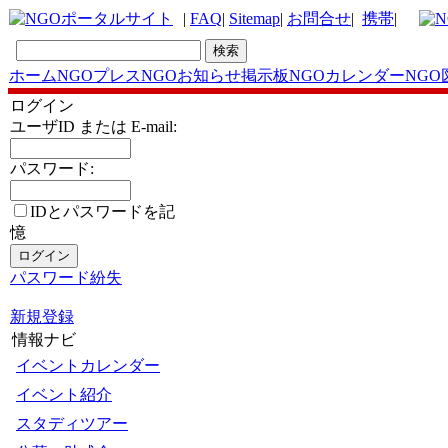
|
FAQ
|
Sitemap
|
お問合せ
|
携帯
|
ホーム
NGOプレス
NGOお知らせ掲示板
NGOカレンダー
NGO
ログイン
ユーザID または E-mail:
パスワード:
IDとパスワードを記
憶
パスワード紛失
新規登録
情報ナビ
イベントカレンダー
イベント紹介
スタディツアー