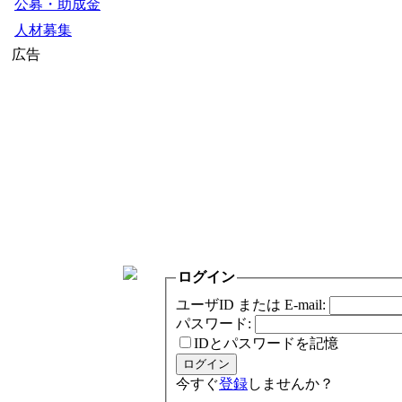
公募・助成金
人材募集
広告
ログイン
ユーザID または E-mail:
パスワード:
IDとパスワードを記憶
今すぐ
登録
しませんか？