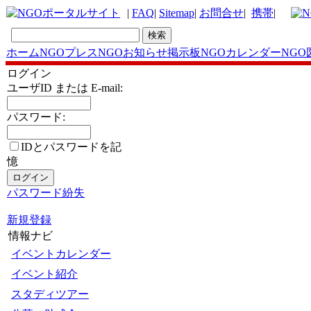
|
FAQ
|
Sitemap
|
お問合せ
|
携帯
|
ホーム
NGOプレス
NGOお知らせ掲示板
NGOカレンダー
NGO
ログイン
ユーザID または E-mail:
パスワード:
IDとパスワードを記
憶
パスワード紛失
新規登録
情報ナビ
イベントカレンダー
イベント紹介
スタディツアー