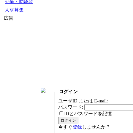
公募・助成金
人材募集
広告
ログイン
ユーザID または E-mail:
パスワード:
IDとパスワードを記憶
今すぐ
登録
しませんか？