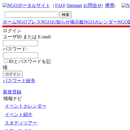
|
FAQ
|
Sitemap
|
お問合せ
|
携帯
|
ホーム
NGOプレス
NGOお知らせ掲示板
NGOカレンダー
NGO
ログイン
ユーザID または E-mail:
パスワード:
IDとパスワードを記
憶
パスワード紛失
新規登録
情報ナビ
イベントカレンダー
イベント紹介
スタディツアー