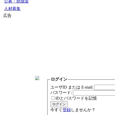
公募・助成金
人材募集
広告
ログイン
ユーザID または E-mail:
パスワード:
IDとパスワードを記憶
今すぐ
登録
しませんか？