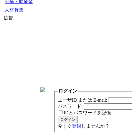
公募・助成金
人材募集
広告
ログイン
ユーザID または E-mail:
パスワード:
IDとパスワードを記憶
今すぐ
登録
しませんか？