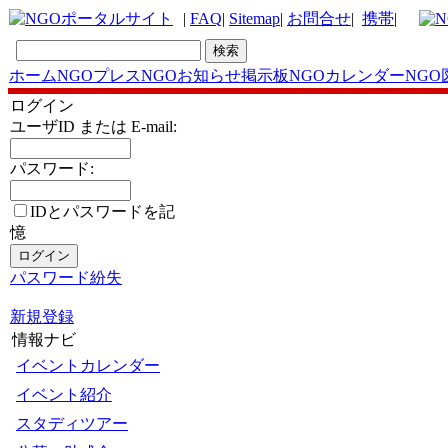
|
FAQ
|
Sitemap
|
お問合せ
|
携帯
|
ホーム
NGOプレス
NGOお知らせ掲示板
NGOカレンダー
NGO
ログイン
ユーザID または E-mail:
パスワード:
IDとパスワードを記
憶
パスワード紛失
新規登録
情報ナビ
イベントカレンダー
イベント紹介
スタディツアー