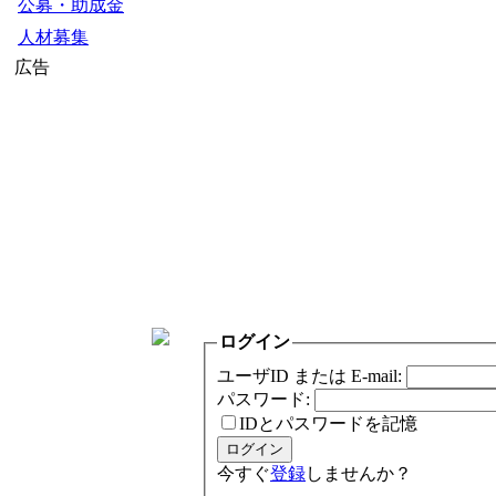
公募・助成金
人材募集
広告
ログイン
ユーザID または E-mail:
パスワード:
IDとパスワードを記憶
今すぐ
登録
しませんか？