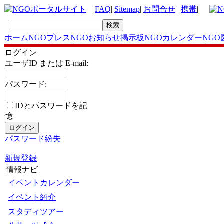
|
FAQ
|
Sitemap
|
お問合せ
|
携帯
|
ホーム
NGOプレス
NGOお知らせ掲示板
NGOカレンダー
NGO
ログイン
ユーザID または E-mail:
パスワード:
IDとパスワードを記
憶
パスワード紛失
新規登録
情報ナビ
イベントカレンダー
イベント紹介
スタディツアー