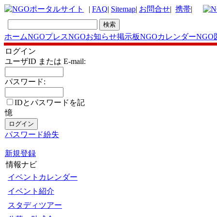
|
FAQ
|
Sitemap
|
お問合せ
|
携帯
|
ホーム
NGOプレス
NGOお知らせ掲示板
NGOカレンダー
NGO
ログイン
ユーザID または E-mail:
パスワード:
IDとパスワードを記
憶
パスワード紛失
新規登録
情報ナビ
イベントカレンダー
イベント紹介
スタディツアー