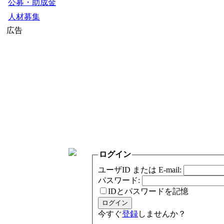
公募・助成金
人材募集
広告
ログイン
ユーザID または E-mail:
パスワード:
IDとパスワードを記憶
今すぐ
登録
しませんか？