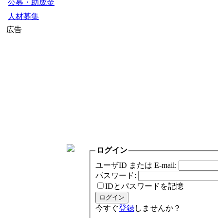
公募・助成金
人材募集
広告
ログイン
ユーザID または E-mail:
パスワード:
IDとパスワードを記憶
今すぐ
登録
しませんか？