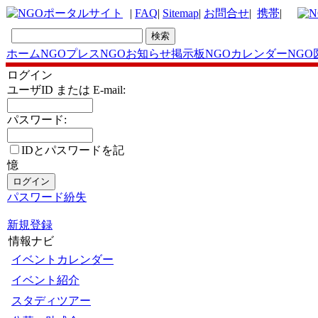
|
FAQ
|
Sitemap
|
お問合せ
|
携帯
|
ホーム
NGOプレス
NGOお知らせ掲示板
NGOカレンダー
NGO
ログイン
ユーザID または E-mail:
パスワード:
IDとパスワードを記
憶
パスワード紛失
新規登録
情報ナビ
イベントカレンダー
イベント紹介
スタディツアー